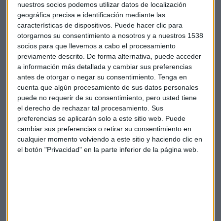
nuestros socios podemos utilizar datos de localización
sitúa por debajo de la italiana, en 138 puntos básicos, y la
geográfica precisa e identificación mediante las
rentabilidad del bono a 10 años en el 1,28%.
características de dispositivos. Puede hacer clic para
otorgarnos su consentimiento a nosotros y a nuestros 1538
socios para que llevemos a cabo el procesamiento
Bolsa
Santander
Economía
Mercados
previamente descrito. De forma alternativa, puede acceder
a información más detallada y cambiar sus preferencias
Finanzas
antes de otorgar o negar su consentimiento.
Tenga en
cuenta que algún procesamiento de sus datos personales
puede no requerir de su consentimiento, pero usted tiene
el derecho de rechazar tal procesamiento. Sus
preferencias se aplicarán solo a este sitio web. Puede
cambiar sus preferencias o retirar su consentimiento en
cualquier momento volviendo a este sitio y haciendo clic en
Suscríbete a nuestros boletines
el botón "Privacidad" en la parte inferior de la página web.
Te enviaremos las noticias más importantes del día