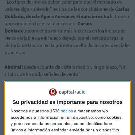
"Los tipos de interés deben subir para que el mercado de
valores siga subiendo", es una de las conclusiones de
Carlos
Doblado, desde Ágora Asesores Financieros Eafi
. Con su
aproximación técnica al mercado,
Carlos
Doblado
,recomienda mirar más factores en los índices de
renta variable que el hueco dejado por el mercado tras la
victoria de Macron en la primera vuelta de las presidenciales
francesas.
Almirall
desde el punto de vista a medio y largo plazo, "un
título que ha dado señales de venta"
Escuche el
consultorio completo
en el siguiente enlace:
Su privacidad es importante para nosotros
Nosotros y nuestros 1538
socios
almacenamos y/o
accedemos a información en un dispositivo, como cookies,
y procesamos datos personales, como identificadores
únicos e información estándar enviada por un dispositivo