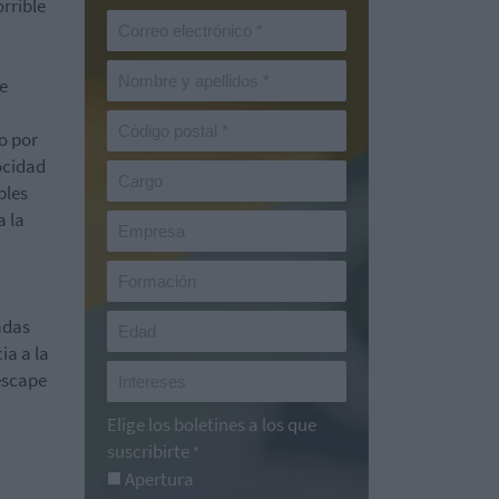
orrible
e
o por
locidad
bles
 la
adas
ia a la
 escape
Elige los boletines a los que
suscribirte
*
Apertura