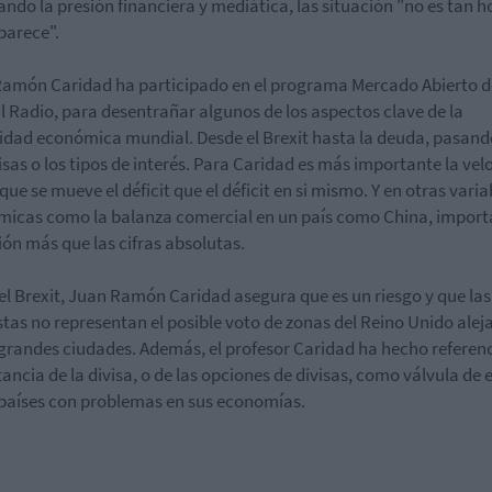
ando la presión financiera y mediática, las situación "no es tan h
parece".
amón Caridad ha participado en el programa Mercado Abierto d
l Radio, para desentrañar algunos de los aspectos clave de la
idad económica mundial. Desde el Brexit hasta la deuda, pasand
visas o los tipos de interés. Para Caridad es más importante la ve
que se mueve el déficit que el déficit en si mismo. Y en otras varia
icas como la balanza comercial en un país como China, importa
ión más que las cifras absolutas.
el Brexit, Juan Ramón Caridad asegura que es un riesgo y que las
tas no representan el posible voto de zonas del Reino Unido alej
 grandes ciudades. Además, el profesor Caridad ha hecho referenc
ancia de la divisa, o de las opciones de divisas, como válvula de
 países con problemas en sus economías.