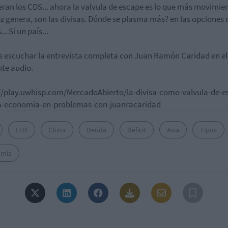
eran los CDS... ahora la valvula de escape es lo que más movimie
ez genera, son las divisas. Dónde se plasma más? en las opciones 
... Si un país...
 escuchar la entrevista completa con Juan Ramón Caridad en el
nte audio.
//play.uwhisp.com/MercadoAbierto/la-divisa-como-valvula-de-e
a-economia-en-problemas-con-juanracaridad
FED
China
Deuda
Déficit
Asia
Tipos
mía