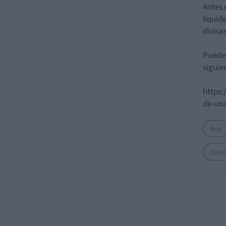
Antes 
liquid
divisas
Puedes
siguie
https:
de-un
Bce
Cono