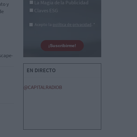
La Magia de la Publicidad
nto y
Claves ESG
de
Acepto la
política de privacidad
. *
¡Suscribirme!
scape-
EN DIRECTO
@CAPITALRADIOB