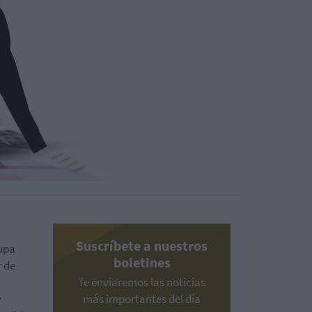
Suscríbete a nuestros
cupa
boletines
r de
Te enviaremos las noticias
y
más importantes del día