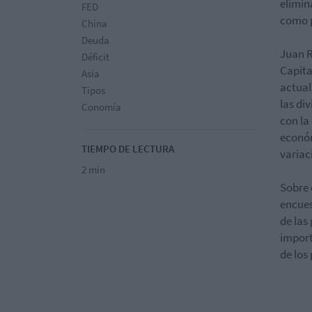
elimin
FED
como 
China
Deuda
Juan R
Déficit
Capita
Asia
actual
Tipos
las di
Conomía
con la 
económ
TIEMPO DE LECTURA
variac
2 min
Sobre 
encues
de las
import
de los