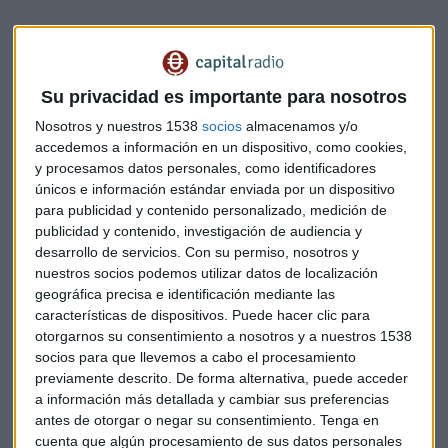
El dato peor de lo previsto de la producción industrial en la
zona euro abundó en el sentimiento negativo.
Su privacidad es importante para nosotros
En este contexto, prácticamente todos los componentes del
Nosotros y nuestros 1538
socios
almacenamos y/o
Ibex-35
cerraron con caídas. El selectivo terminó la jornada
accedemos a información en un dispositivo, como cookies,
con un descenso del 2,3 por ciento a 10.895,7 puntos, su
y procesamos datos personales, como identificadores
mayor caída desde el 29 de junio, mientras el paneuropeo
únicos e información estándar enviada por un dispositivo
Eurofirst 300
se dejó un 2,69 por ciento.
para publicidad y contenido personalizado, medición de
publicidad y contenido, investigación de audiencia y
Los productores de materias primas como Arcelor Mittal o
desarrollo de servicios.
Con su permiso, nosotros y
Acerinox estuvieron entre los peores valores y perdieron un
nuestros socios podemos utilizar datos de localización
geográfica precisa e identificación mediante las
2,7 y un 4,24 por ciento pese al descenso de la víspera.
características de dispositivos. Puede hacer clic para
Inditex también repitió caídas, un 4,2 por ciento, por su
otorgarnos su consentimiento a nosotros y a nuestros 1538
exposición china.
socios para que llevemos a cabo el procesamiento
previamente descrito. De forma alternativa, puede acceder
Los grandes bancos apuntalaron el descenso con caídas
a información más detallada y cambiar sus preferencias
superiores al dos por ciento. Santander y BBVA cayeron un
antes de otorgar o negar su consentimiento.
Tenga en
2,8 y un 2,64 por ciento, respectivamente.
cuenta que algún procesamiento de sus datos personales