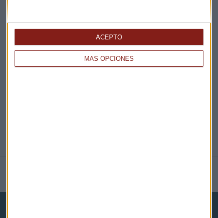
¡Suscribirme!
ACEPTO
EN DIRECTO
MÁS OPCIONES
@CAPITALRADIOB
NOTICIAS RELACIONADAS