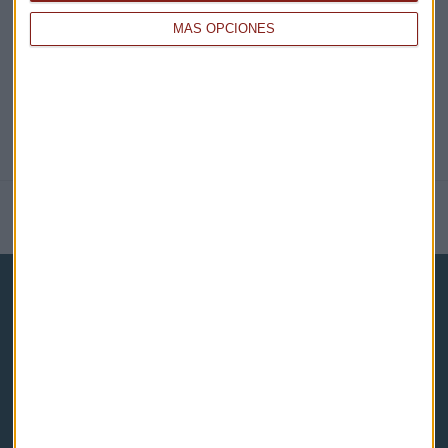
@CAPITALRADIOB
MÁS OPCIONES
NOTICIAS RELACIONADAS
Capital Radio
Noticias