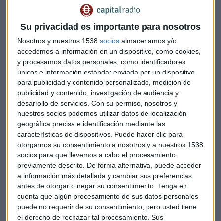
Alierta y la era digital
Su privacidad es importante para nosotros
Alierta ostentaba el cargo de presidente de Telefónica desde
Nosotros y nuestros 1538
socios
almacenamos y/o
accedemos a información en un dispositivo, como cookies,
el año 2000 cuando abandonó la presidencia de Tabalacera
y procesamos datos personales, como identificadores
para a sustituir a Juan Villalonga al frente de la operadora.
únicos e información estándar enviada por un dispositivo
Con él llega la apuesta por la internacionalización en países
para publicidad y contenido personalizado, medición de
como Chile, Brasil o Perú y estar presente en 20 paises, la
publicidad y contenido, investigación de audiencia y
diversificación de sus negocios, la apuesta por la
desarrollo de servicios.
Con su permiso, nosotros y
digitalización y la recuperación del pago de dividendos.
nuestros socios podemos utilizar datos de localización
geográfica precisa e identificación mediante las
características de dispositivos. Puede hacer clic para
Lo más destacado, la compra de Vivo en Brasil con su toma
otorgarnos su consentimiento a nosotros y a nuestros 1538
de control en 2010 y la gran operación de compra de los
socios para que llevemos a cabo el procesamiento
activos de O2 en Reino Unido, Alemania e Irlanda aunque
previamente descrito. De forma alternativa, puede acceder
ahora está pendiente de su venta al grupo Hutchison
a información más detallada y cambiar sus preferencias
Wampao en su estrategia de desinversiones.
antes de otorgar o negar su consentimiento.
Tenga en
cuenta que algún procesamiento de sus datos personales
En su mandato, cuenta con compra de GVT que ha
puede no requerir de su consentimiento, pero usted tiene
el derecho de rechazar tal procesamiento. Sus
convertido a Brasil en el principal mercado de Telefónica,