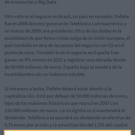
de innovación y Big Data.
Otro reto es el negocio en Brasil, un país en recesión. Pallete
fue en 2006 director general de Telefónica Latinoamérica y
en marzo de 2009, era presidente. Otra de las dudas es la
posibilidad de que Reino Unido salga de la Unión europea, el
país también es otra de las patas del negocio con O2 en el
punto de mira. También lo es el negocio en España tras
ganar un 9% menos en 2015 y registrar una elevada deuda
de 50.000 millones de euros. España bajo la sombra de la
incertidumbre sin un Gobierno estable.
Si miramos a bolsa, Pallete deberá estar atento a la
capitalización. Está por debajo de 50.000 millones de euros,
lejos de los máximos históricos que marcó en 2007 con
110.000 millones de euros. La incógnita es si mantendrá el
dividendo. Telefónica propondrá un dividendo en efectivo de
0,75 euros por acción y la amortización del 1,5% del capital
si se cierra la venta del negocio en Reino Unido.