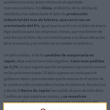
positivo tras unos datos mixtos en el apartado
macroeconómico. En
China
, el director de la oficina de
estadística ha adelantado el dato de
producción
industrial del mes de febrero, que cerró con un
crecimiento del 6%
, igual que ocurrió con el dato de enero.
Algo positivo para las empresas chinas, que mantienen de
esta forma el ritmo de crecimiento pese a la desaceleración
de la economía y el cambio en el modelo económico.
Un dato similar, el de los
pedidos de maquinaria en
Japón
, deja una lectura más negativa.
Caen esos pedidos
un 3,2%
, lo que sugiere que las empresas ingresarán menos
en los próximos meses. El dato supone un revés para el
gobierno nipón, que esperaba que la mejora en el sector de
la construcción se extendiera hasta el industrial. No será así
y desde el
Banco de Japón
han salido al paso de este dato.
Confían en que mejore en marzo, y
se muestran
preocupados con que el crecimiento económico del
país no se traslade a una subida en los precios
, que