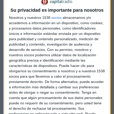
permita a su vez incrementar los salarios posteriormente.
Su privacidad es importante para nosotros
En
Corea del Sur
continúan las disensiones tras la
Nosotros y nuestros 1538
socios
almacenamos y/o
destitución el viernes de la presidenta del país,
Park Geun-
accedemos a información en un dispositivo, como cookies,
hye, que ha asegurado que es inocente y que no ha
y procesamos datos personales, como identificadores
únicos e información estándar enviada por un dispositivo
cometido ninguna irregularidad
. De momento el nuevo
para publicidad y contenido personalizado, medición de
encargado del ejecutivo pide a la mayoría de los miembros
publicidad y contenido, investigación de audiencia y
del gobierno que se mantengan en sus puestos laborales,
desarrollo de servicios.
Con su permiso, nosotros y
para mantener un mínimo de gobierno hasta que, en el
nuestros socios podemos utilizar datos de localización
plazo de dos meses, se convoquen nuevas elecciones.
geográfica precisa e identificación mediante las
características de dispositivos. Puede hacer clic para
otorgarnos su consentimiento a nosotros y a nuestros 1538
socios para que llevemos a cabo el procesamiento
En clave empresarial, protagonistas
HSBC
y Toshiba. El
previamente descrito. De forma alternativa, puede acceder
primero porque cambia de presidente. Por primera vez en
a información más detallada y cambiar sus preferencias
150 años
nombran como máximo responsable a una
antes de otorgar o negar su consentimiento.
Tenga en
persona que no procede directamente de la entidad.
cuenta que algún procesamiento de sus datos personales
Mark Tucker
, que hasta ahora era consejero de AIA, será el
puede no requerir de su consentimiento, pero usted tiene
nuevo presidente de la entidad, y entre sus tareas estará
el derecho de rechazar tal procesamiento. Sus
buscar un nuevo consejero delegado, porque Stuart Gulliver
preferencias se aplicarán solo a este sitio web. Puede