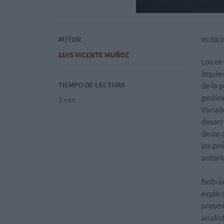
AUTOR
01/10/2
LUIS VICENTE MUÑOZ
Los ex
izquie
TIEMPO DE LECTURA
de la 
gestio
3 min
Variab
desarr
de un 
los pr
anteri
Beltrá
explic
presen
analis