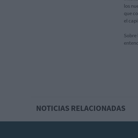
los nu
que co
el cap
Sobre 
entend
NOTICIAS RELACIONADAS