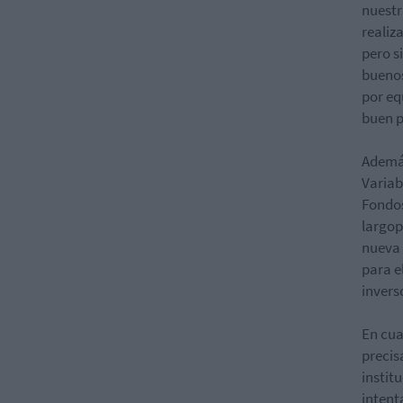
nuestr
realiz
pero s
buenos
por eq
buen p
Además
Variab
Fondos
largop
nueva 
para e
invers
En cua
precis
instit
intent