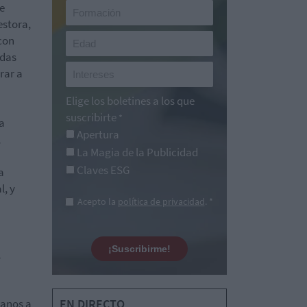
se
estora,
 con
adas
rar a
Elige los boletines a los que
suscribirte
*
a
Apertura
,
La Magia de la Publicidad
Claves ESG
a
l, y
Acepto la
política de privacidad
. *
¡Suscribirme!
,
canos a
EN DIRECTO