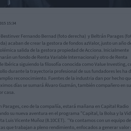
015 15:34
-Bestinver Fernando Bernad (foto derecha) y Beltrán Parages (fo
rda) acaban de crear la gestora de fondos azValor, justo un año 
polémica salida de la gestora propiedad de Acciona. Inicialmente
narán un fondo de Renta Variable Internacional y otro de Renta
le Ibérica siguiendo la filosofía conocida como Value Investing, 
ollo durante la trayectoria profesional de sus fundadores les ha
amplio reconocimiento. Fuentes de la industria dan por hecho qu
óximos días se sumará Álvaro Guzmán, también compañero en su
or casa.
n Parages, ceo de la compañía, estará mañana en Capital Radio
ando su nueva aventura en el programa "Capital, la Bolsa y la Vi
ta Luis Vicente Muñoz (8.10CET). “Ya contamos con un equipo de
tas que trabajan a pleno rendimiento, enfocados a generar valor