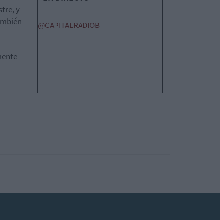
stre, y
también
@CAPITALRADIOB
lmente