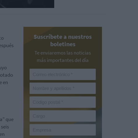
Suscríbete a nuestros
to
boletines
después
Te enviaremos las noticias
más importantes del día
cuyo
 dotado
e en
da" que
 seis
 en