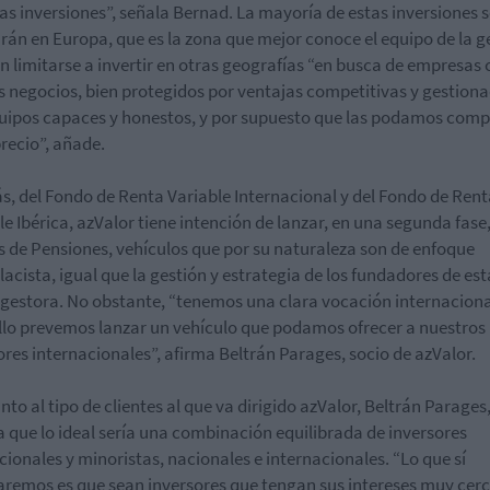
as inversiones”, señala Bernad. La mayoría de estas inversiones 
arán en Europa, que es la zona que mejor conoce el equipo de la g
in limitarse a invertir en otras geografías “en busca de empresas
 negocios, bien protegidos por ventajas competitivas y gestion
uipos capaces y honestos, y por supuesto que las podamos comp
recio”, añade.
, del Fondo de Renta Variable Internacional y del Fondo de Rent
le Ibérica, azValor tiene intención de lanzar, en una segunda fase
 de Pensiones, vehículos que por su naturaleza son de enfoque
lacista, igual que la gestión y estrategia de los fundadores de est
gestora. No obstante, “tenemos una clara vocación internaciona
llo prevemos lanzar un vehículo que podamos ofrecer a nuestros
ores internacionales”, afirma Beltrán Parages, socio de azValor.
nto al tipo de clientes al que va dirigido azValor, Beltrán Parages
a que lo ideal sería una combinación equilibrada de inversores
ucionales y minoristas, nacionales e internacionales. “Lo que sí
aremos es que sean inversores que tengan sus intereses muy cer