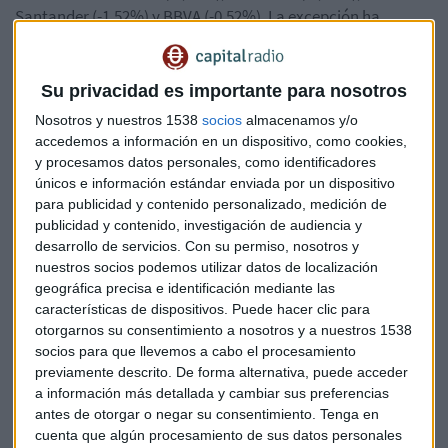
Santander (-1,52%) y BBVA (-0,52%). La excepción ha
sido
Bankia, con un avance del 0,49%.
En el lado positivo han aguantado Dia (+10,29%), Inditex
Su privacidad es importante para nosotros
(+1,2%), Iberdrola (+0,79%), Bankia (+0,49%), Enagás
Nosotros y nuestros 1538
socios
almacenamos y/o
(+0,47%), Red Eléctrica (+0,43%) e IAG (+0,18%).
accedemos a información en un dispositivo, como cookies,
y procesamos datos personales, como identificadores
El resto de plazas europeas han acompañado el tono rojo
únicos e información estándar enviada por un dispositivo
para publicidad y contenido personalizado, medición de
del mercado español, con caídas del 1,31% para el FTSE 100
publicidad y contenido, investigación de audiencia y
de Londres, del 2,11% para el DAX alemán, del 1,9% en el
desarrollo de servicios.
Con su permiso, nosotros y
CAC 40 París y del 0,88% en Milán.
nuestros socios podemos utilizar datos de localización
geográfica precisa e identificación mediante las
El sector tecnológico europeo
registra la peor evolución
características de dispositivos. Puede hacer clic para
después de las caídas del fabricante de chips
AMS
que no
otorgarnos su consentimiento a nosotros y a nuestros 1538
convence a los inversores con s
us perspectivas. Arrastra
socios para que llevemos a cabo el procesamiento
previamente descrito. De forma alternativa, puede acceder
consigo a otras compañías como Infineon, ASML y ST
a información más detallada y cambiar sus preferencias
Microelectronics.
antes de otorgar o negar su consentimiento.
Tenga en
cuenta que algún procesamiento de sus datos personales
Bayer
ha recibido con caídas la decisión de una jueza de