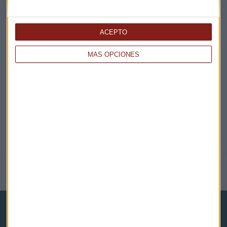
ACEPTO
EN DIRECTO
MÁS OPCIONES
@CAPITALRADIOB
NOTICIAS RELACIONADAS