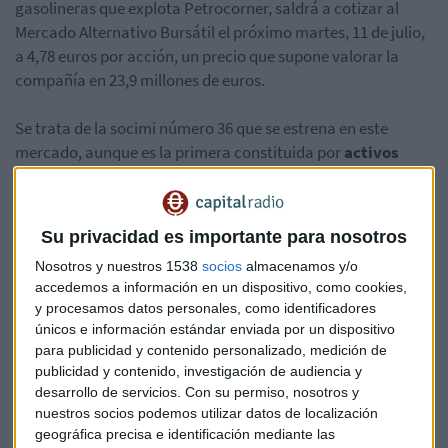
gasolineras que explota Petrocorner, saldrá a cotizar al
Mercado Alternativo Bursátil el próximo martes, 11 de julio,
a 4,78 euros por acción, un precio que supone valorar la
compañía en 23,9 millones de euros.
Se trata de la socimi número 36 que se estrena en este
mercado, aunque es la primera constituida por
activos
inmobiliarios
dedicados al negocio de la distribución
minorista de carburante. Kingbook cuenta con una cartera
de 57 estaciones de servicio repartidas por el país.
Su privacidad es importante para nosotros
Nosotros y nuestros 1538
socios
almacenamos y/o
La compañía no descarta en el futuro la
inversión en otros
accedemos a información en un dispositivo, como cookies,
sectores.
A cierre del primer trimestre de este año, la
y procesamos datos personales, como identificadores
compañía reporta ingresos por arrendamiento de sus
únicos e información estándar enviada por un dispositivo
gasolineras de 1,5 millones de euros, y soporta una deuda de
para publicidad y contenido personalizado, medición de
42 millones de euros, equivalente al 84% del valor de los
publicidad y contenido, investigación de audiencia y
activos.
desarrollo de servicios.
Con su permiso, nosotros y
nuestros socios podemos utilizar datos de localización
geográfica precisa e identificación mediante las
Bolsa
Gasolineras
Kingbook