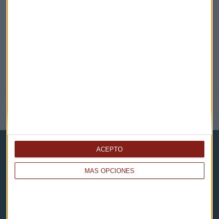
@CAPITALRADIOB
NOTICIAS RELACIONADAS
ACEPTO
MÁS OPCIONES
Capital Radio