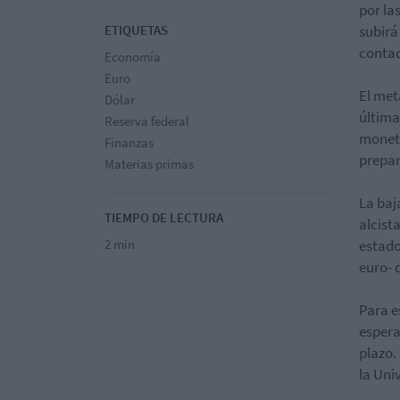
por la
ETIQUETAS
subirá
contad
Economía
Euro
El met
Dólar
última
Reserva federal
moneta
Finanzas
prepar
Materias primas
La baj
TIEMPO DE LECTURA
alcist
2 min
estado
euro- d
Para e
espera
plazo. 
la Uni