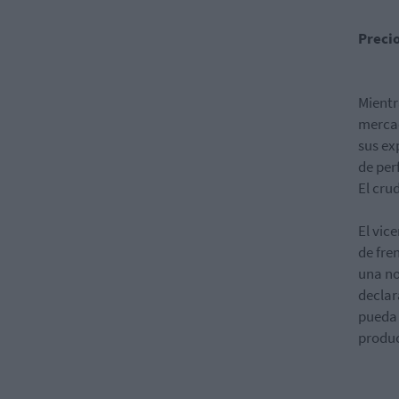
Precio
Mientr
mercad
sus ex
de per
El crud
El vic
de fre
una no
declar
pueda 
produc