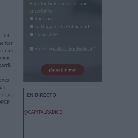
Elige los boletines a los que
suscribirte
*
Apertura
La Magia de la Publicidad
Claves ESG
n del
mentar
Acepto la
política de privacidad
. *
formas
nuir.
arril.
¡Suscribirme!
iones
gún
r. Las
EN DIRECTO
 OPEP
@CAPITALRADIOB