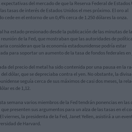
s expectativas del mercado de que la Reserva Federal de Estados
 las tasas de interés de Estados Unidos el mes próximo. El oro al
o cede en el entorno de un 0,4% cerca de 1.250 dólares la onza.
al ha estado presionado desde la publicación de las minutas de l
 reunión de la Fed, que mostraban que las autoridades de polític
ria consideran que la economía estadounidense podría estar
ada para soportar un aumento de la tasa de fondos federales en 
ada del precio del metal ha sido contenida por una pausa en la r
a del dólar, que se depreciaba contra el yen. No obstante, la divisa
unidense seguía cerca de sus máximos de casi dos meses, la rela
ólar es de 1,12.
sta semana varios miembros de la Fed tendrán ponencias en las 
 que presenten sus argumentos para un alza de las tasas en el co
El viernes, la presidenta de la Fed, Janet Yellen, asistirá a un even
versidad de Harvard.