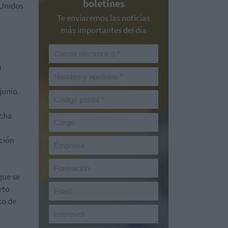
boletines
 Unidos
Te enviaremos las noticias
más importantes del día
a
a
junio.
acha
ción
que se
rto
to de