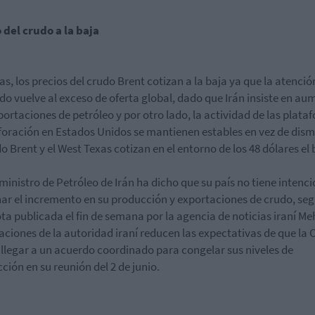
 del crudo a la baja
as, los precios del crudo Brent cotizan a la baja ya que la atenció
o vuelve al exceso de oferta global, dado que Irán insiste en au
portaciones de petróleo y por otro lado, la actividad de las plata
foración en Estados Unidos se mantienen estables en vez de dismi
o Brent y el West Texas cotizan en el entorno de los 48 dólares el b
eministro de Petróleo de Irán ha dicho que su país no tiene intenc
nar el incremento en su producción y exportaciones de crudo, se
ta publicada el fin de semana por la agencia de noticias iraní Meh
aciones de la autoridad iraní reducen las expectativas de que la
llegar a un acuerdo coordinado para congelar sus niveles de
ción en su reunión del 2 de junio.