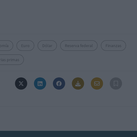
omía
Euro
Dólar
Reserva federal
Finanzas
rias primas