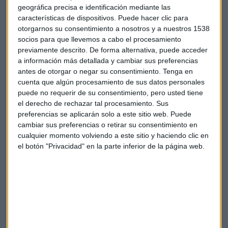
cada uno piensa lo quiere y vota a quien desea".
geográfica precisa e identificación mediante las
características de dispositivos. Puede hacer clic para
otorgarnos su consentimiento a nosotros y a nuestros 1538
socios para que llevemos a cabo el procesamiento
Economía
Telefónica
Cesar Alierta
Acción
previamente descrito. De forma alternativa, puede acceder
a información más detallada y cambiar sus preferencias
antes de otorgar o negar su consentimiento.
Tenga en
cuenta que algún procesamiento de sus datos personales
puede no requerir de su consentimiento, pero usted tiene
el derecho de rechazar tal procesamiento. Sus
preferencias se aplicarán solo a este sitio web. Puede
cambiar sus preferencias o retirar su consentimiento en
Suscríbete a nuestros boletines
cualquier momento volviendo a este sitio y haciendo clic en
Te enviaremos las noticias más importantes del día
el botón "Privacidad" en la parte inferior de la página web.