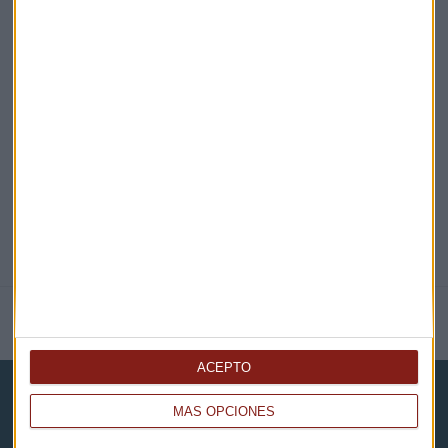
EN DIRECTO
@CAPITALRADIOB
NOTICIAS RELACIONADAS
ACEPTO
MÁS OPCIONES