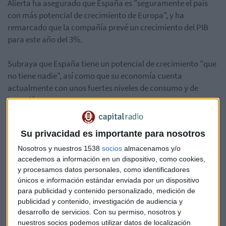
Alierta ha asegurado que España es "seguramente el país
con más potencial de crecimiento de Europa", y ha
remarcado que la compañía prevé un crecimiento del PIB
para este año del 3%.
Subraya que España tiene un potencial de crecimiento "que
no tiene nadie", así como que su economía cuenta
actualmente con unos fuertes niveles de consumo y de
inversión.
Por otro lado asegura que el principal problema de los
Su privacidad es importante para nosotros
españoles es que tienen una opinión sobre ellos mismos
"peor de la que es", al contrario de los anglosajones, que
Nosotros y nuestros 1538
socios
almacenamos y/o
"tienen una opinión espectacular sobre ellos y luego no son
accedemos a información en un dispositivo, como cookies,
y procesamos datos personales, como identificadores
tanto".
únicos e información estándar enviada por un dispositivo
para publicidad y contenido personalizado, medición de
Preguntado por el escenario político español, ha afirmado
publicidad y contenido, investigación de audiencia y
que Telefónica no se dedica a este campo y que en la
desarrollo de servicios.
Con su permiso, nosotros y
empresa su política actualmente es la de digitalización y
nuestros socios podemos utilizar datos de localización