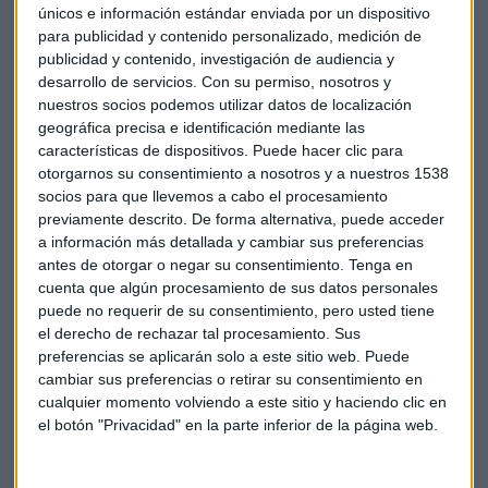
únicos e información estándar enviada por un dispositivo
No obstante, ha añadido que si se prolonga la crisis en los
para publicidad y contenido personalizado, medición de
mercados y esto repercute en el PIB, empeorarán las
publicidad y contenido, investigación de audiencia y
previsiones para España y, a medio plazo, es posible que
desarrollo de servicios.
Con su permiso, nosotros y
tenga un impacto negativo en el comportamiento de los
nuestros socios podemos utilizar datos de localización
inquilinos de inmuebles y en nuestros clientes", subraya.
geográfica precisa e identificación mediante las
características de dispositivos. Puede hacer clic para
otorgarnos su consentimiento a nosotros y a nuestros 1538
De cara a este año. la compañía ha reconocido ser prudente
socios para que llevemos a cabo el procesamiento
intentando dejar la situación relacionada con el coste de su
previamente descrito. De forma alternativa, puede acceder
deuda y los vencimientos lo más arreglada posible, de
a información más detallada y cambiar sus preferencias
forma que si surgen imprevistos políticos esté
antes de otorgar o negar su consentimiento.
Tenga en
"autoprotegida" hasta que mejore la situación.
cuenta que algún procesamiento de sus datos personales
puede no requerir de su consentimiento, pero usted tiene
No obstante, añade Clemente, lo que se ve en el mercado
el derecho de rechazar tal procesamiento. Sus
preferencias se aplicarán solo a este sitio web. Puede
invita al optimismo. Por ello, si hay una solución
cambiar sus preferencias o retirar su consentimiento en
"medianamente digna" que garantice un gobierno, España
cualquier momento volviendo a este sitio y haciendo clic en
tendrá cuatro años interesantes por delante.
el botón "Privacidad" en la parte inferior de la página web.
Economía
Finanzas
Socimi