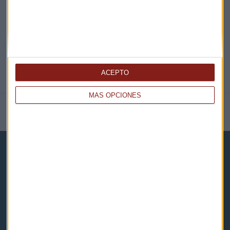
@CAPITALRADIOB
ACEPTO
MÁS OPCIONES
NOTICIAS RELACIONADAS
Capital Radio
Noticias