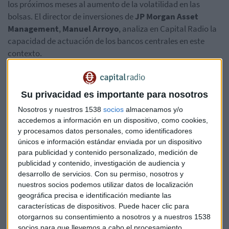
los próximos meses al aumento de la volatilidad en las
bolsas. El director de inversiones de
JP Morgan Asset
Management
,
Manuel Arroyo
, analiza en Capital Radio la
capacidad de actuación de los bancos centrales en este
contexto.
Economía
Mercados
Bolsas
Su privacidad es importante para nosotros
Nosotros y nuestros 1538
socios
almacenamos y/o
JP Morgan Asset Management
Finanzas
accedemos a información en un dispositivo, como cookies,
y procesamos datos personales, como identificadores
Bancos centrales
Guerra divisas
únicos e información estándar enviada por un dispositivo
para publicidad y contenido personalizado, medición de
publicidad y contenido, investigación de audiencia y
desarrollo de servicios.
Con su permiso, nosotros y
nuestros socios podemos utilizar datos de localización
geográfica precisa e identificación mediante las
características de dispositivos. Puede hacer clic para
otorgarnos su consentimiento a nosotros y a nuestros 1538
Suscríbete a nuestros boletines
socios para que llevemos a cabo el procesamiento