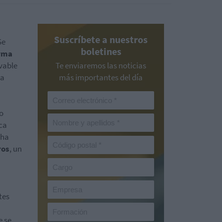
Suscríbete a nuestros
Se
boletines
orma
vable
Te enviaremos las noticias
la
más importantes del día
o
ca
 ha
ros
, un
tes
e se