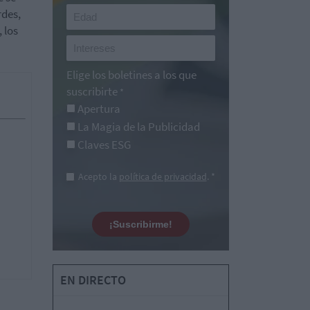
rdes,
 los
Elige los boletines a los que
suscribirte
*
Apertura
La Magia de la Publicidad
Claves ESG
Acepto la
política de privacidad
. *
¡Suscribirme!
EN DIRECTO