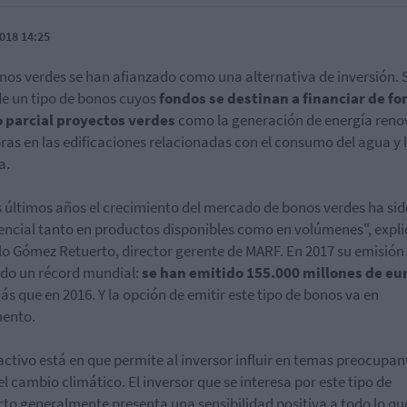
018 14:25
nos verdes se han afianzado como una alternativa de inversión. 
de un tipo de bonos cuyos
fondos se destinan a financiar de f
o parcial proyectos verdes
como la generación de energía reno
ras en las edificaciones relacionadas con el consumo del agua y 
a.
s últimos años el crecimiento del mercado de bonos verdes ha sid
ncial tanto en productos disponibles como en volúmenes", expli
o Gómez Retuerto, director gerente de MARF. En 2017 su emisión
do un récord mundial:
se han emitido 155.000 millones de eu
s que en 2016. Y la opción de emitir este tipo de bonos va en
mento.
activo está en que permite al inversor influir en temas preocupan
l cambio climático. El inversor que se interesa por este tipo de
to generalmente presenta una sensibilidad positiva a todo lo qu