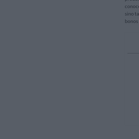
conoce
sino t
bonos 