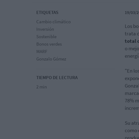
ETIQUETAS
19/03/2
Cambio climático
Los bo
Inversión
trata 
Sostenible
total 
Bonos verdes
o mejo
MARF
energí
Gonzalo Gómez
"En lo
TIEMPO DE LECTURA
expone
Gonzal
2 min
marca
78% má
incre
Su atr
como e
produc