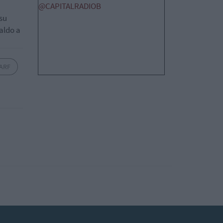
@CAPITALRADIOB
 su
aldo a
ARF