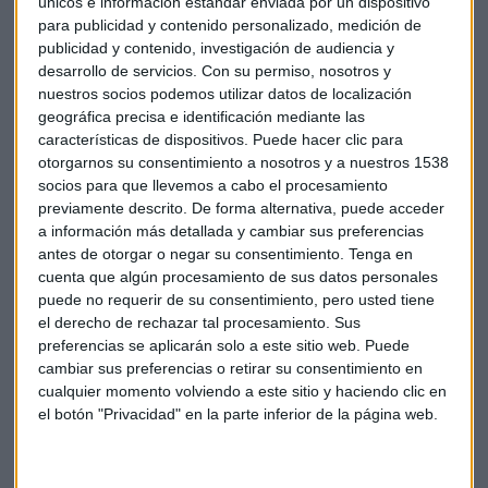
únicos e información estándar enviada por un dispositivo
reservas de un metal precioso que no compraba desde 1998.
para publicidad y contenido personalizado, medición de
Epeldegui añade cómo en el primer semestre de 2018, la
publicidad y contenido, investigación de audiencia y
compra de oro se ha incrementado un 8% con respecto al
desarrollo de servicios.
Con su permiso, nosotros y
mismo periodo del año pasado.
nuestros socios podemos utilizar datos de localización
geográfica precisa e identificación mediante las
Mirando al futuro, Epeldegui considera que la inversión en
características de dispositivos. Puede hacer clic para
otorgarnos su consentimiento a nosotros y a nuestros 1538
este metal precioso es una buena oportunidad, debido a la
socios para que llevemos a cabo el procesamiento
situación de la renta variable y a que la renta fija se verá
previamente descrito. De forma alternativa, puede acceder
afectada por la subida de los tipos de interés.
a información más detallada y cambiar sus preferencias
antes de otorgar o negar su consentimiento.
Tenga en
“La inversión en oro físico, a diferencia de la financiera, es
cuenta que algún procesamiento de sus datos personales
una inversión con vocación a largo plazo”. Según Tomás
puede no requerir de su consentimiento, pero usted tiene
Epeldegui, “el oro lleva miles de años preservando poder”.
el derecho de rechazar tal procesamiento. Sus
preferencias se aplicarán solo a este sitio web. Puede
Aunque recomienda diversificar y que las inversiones no
cambiar sus preferencias o retirar su consentimiento en
esté correlacionadas.
cualquier momento volviendo a este sitio y haciendo clic en
el botón "Privacidad" en la parte inferior de la página web.
Mercado
Inversión
Oro
Degussa