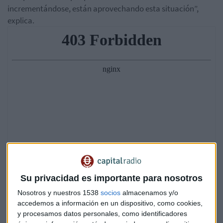
incrementándose, están aprovechando esta situación”,
explica.
Su privacidad es importante para nosotros
Nosotros y nuestros 1538
socios
almacenamos y/o
accedemos a información en un dispositivo, como cookies,
y procesamos datos personales, como identificadores
Llama la atención Polonia, que está comprando ahora