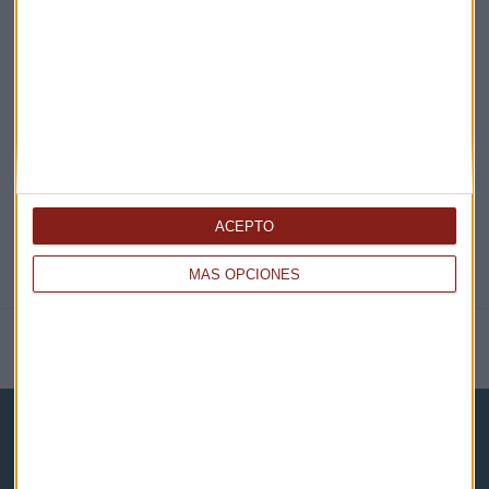
EN DIRECTO
@CAPITALRADIOB
ACEPTO
MÁS OPCIONES
NOTICIAS RELACIONADAS