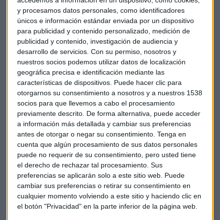
accedemos a información en un dispositivo, como cookies,
y procesamos datos personales, como identificadores
únicos e información estándar enviada por un dispositivo
para publicidad y contenido personalizado, medición de
publicidad y contenido, investigación de audiencia y
desarrollo de servicios.
Con su permiso, nosotros y
nuestros socios podemos utilizar datos de localización
geográfica precisa e identificación mediante las
características de dispositivos. Puede hacer clic para
En términos de capitalización bursátil, entraría en el puesto
otorgarnos su consentimiento a nosotros y a nuestros 1538
18, con una ponderación en Ibex del 1,5%. Por otro lado,
socios para que llevemos a cabo el procesamiento
volvería Acerinox, después de año y medio fuera del
previamente descrito. De forma alternativa, puede acceder
selectivo, al ocupar el puesto 32 por volumen negociado
a información más detallada y cambiar sus preferencias
acumulado en el periodo de cómputo.
antes de otorgar o negar su consentimiento.
Tenga en
cuenta que algún procesamiento de sus datos personales
En términos de capitalización bursátil, entraría en el puesto
puede no requerir de su consentimiento, pero usted tiene
el derecho de rechazar tal procesamiento. Sus
30. En la parte baja de la tabla de volúmenes negociados y
preferencias se aplicarán solo a este sitio web. Puede
por tanto en riesgo de salida, está a BME y Acciona.
cambiar sus preferencias o retirar su consentimiento en
cualquier momento volviendo a este sitio y haciendo clic en
Pero, teniendo en cuenta que la liquidación de la OPA de
el botón "Privacidad" en la parte inferior de la página web.
Jazztel podría tener lugar hacia finales de junio, no se