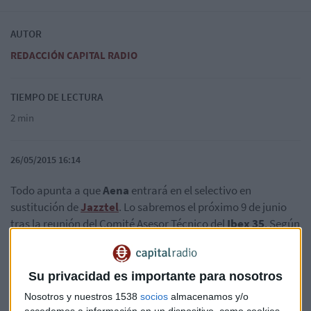
AUTOR
REDACCIÓN CAPITAL RADIO
TIEMPO DE LECTURA
2 min
26/05/2015 16:14
Todo apunta a que
Aena
entrará en el selectivo en
sustitución de
Jazztel
. Lo sabremos el próximo 9 de junio
tras la reunión del Comité Asesor Técnico del
Ibex 35
. Según
Renta 4
, Aena es la firma favorita para formar parte del
selectivo. Cotiza desde el 11 de febrero, y se sitúa en el
puesto 7 por volumen negociado acumulado en el periodo
Su privacidad es importante para nosotros
de cómputo (es decir, 6 meses). Felipe López Gálvez, desde
Nosotros y nuestros 1538
socios
almacenamos y/o
SelfBank cree que es un poco pronto para hacer quinielas.