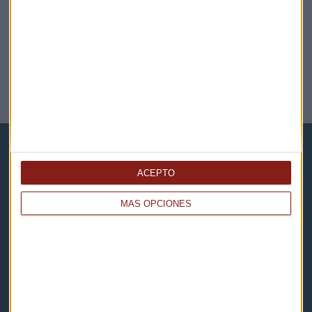
NOTICIAS RELACIONADAS
ACEPTO
MÁS OPCIONES
Capital Radio
Noticias
Eventos
Consultorios