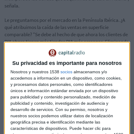
señala.
Le preguntamos por el mercado en la Península Ibérica. ¿A
qué atribuimos la caída de las ventas en superficie
comparable? "Se debe al hecho de que ahora los clientes de
DIA ahora tienen más tiendas DIA más cercanas. Eliminando
ese efecto, las ventas están prácticamente en línea con las
del año anterior", explica Sánchez Falcón.
Su privacidad es importante para nosotros
Nosotros y nuestros 1538
socios
almacenamos y/o
accedemos a información en un dispositivo, como cookies,
Escucha la entrevista completa aquí:
y procesamos datos personales, como identificadores
únicos e información estándar enviada por un dispositivo
para publicidad y contenido personalizado, medición de
https://uwhisp.com/MercadoAbierto/comentamos-los-
publicidad y contenido, investigación de audiencia y
resultados-presentados-hoy-por-dia-con-su-dir-ejecutivo-
desarrollo de servicios.
Con su permiso, nosotros y
corporativo-amando-sanchez-falcon
nuestros socios podemos utilizar datos de localización
geográfica precisa e identificación mediante las
características de dispositivos. Puede hacer clic para