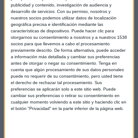
Estados Unidos experimentaron una progresión del 8,4%,
publicidad y contenido, investigación de audiencia y
con un volumen de 239.242 unidades.
desarrollo de servicios.
Con su permiso, nosotros y
nuestros socios podemos utilizar datos de localización
geográfica precisa e identificación mediante las
Las matriculaciones de Fiat Chrysler en Estados Unidos
características de dispositivos. Puede hacer clic para
crecieron un 7% en el año que acaba de finalizar, con un
otorgarnos su consentimiento a nosotros y a nuestros 1538
volumen total de 2,24 millones de unidades en comparación
socios para que llevemos a cabo el procesamiento
con los 2,09 millones de unidades del ejercicio precedente.
previamente descrito. De forma alternativa, puede acceder
Fiat Chrysler logró el pasado mes de diciembre el mejor
a información más detallada y cambiar sus preferencias
registro comercial de sus más de 90 años de historia, al
antes de otorgar o negar su consentimiento.
Tenga en
comercializar 217.527 unidades entregadas en el mercado
cuenta que algún procesamiento de sus datos personales
puede no requerir de su consentimiento, pero usted tiene
estadounidense, lo que representa una progresión del 13%.
el derecho de rechazar tal procesamiento. Sus
preferencias se aplicarán solo a este sitio web. Puede
Economía
Fiat
General motors
cambiar sus preferencias o retirar su consentimiento en
cualquier momento volviendo a este sitio y haciendo clic en
el botón "Privacidad" en la parte inferior de la página web.