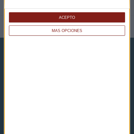
ACEPTO
NOTICIAS RELACIONADAS
MÁS OPCIONES
Capital Radio
Noticias
Eventos
Consultorios
Programas y podcasts