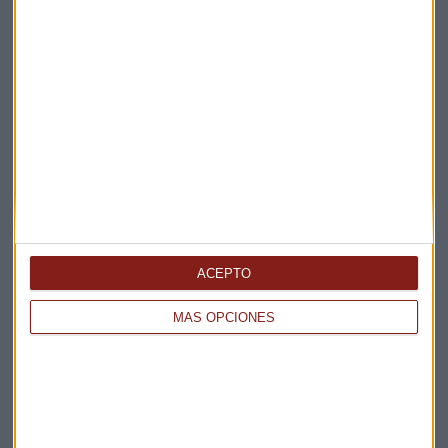
ACEPTO
MÁS OPCIONES
Elige los boletines a los que suscribirte
*
Apertura
La Magia de la Publicidad
Claves ESG