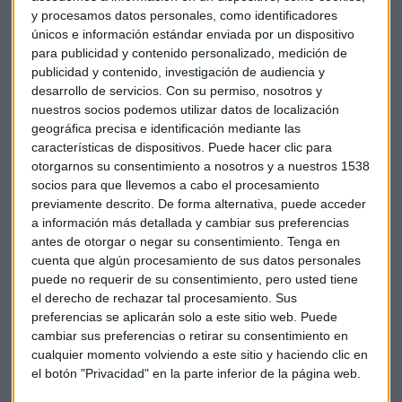
una capitalización bursátil de casi 4.000 millones.
y procesamos datos personales, como identificadores
únicos e información estándar enviada por un dispositivo
Otros valores que merecen ser citados porque no lo han
para publicidad y contenido personalizado, medición de
hecho nada mal tampoco son Banco Sabadell, al que Rovi le
publicidad y contenido, investigación de audiencia y
ha arrebatado el puesto de la compañía que más ha
desarrollo de servicios.
Con su permiso, nosotros y
nuestros socios podemos utilizar datos de localización
escalado en bolsa en 2021. La entidad sube cerca de un 64%.
geográfica precisa e identificación mediante las
características de dispositivos. Puede hacer clic para
A pesar de ello, el analista de Apta Negocios, Roberto Moro,
otorgarnos su consentimiento a nosotros y a nuestros 1538
no sería nada flexible con sus títulos
socios para que llevemos a cabo el procesamiento
previamente descrito. De forma alternativa, puede acceder
Siemens Gamesa, el farolillo rojo del Ibex
a información más detallada y cambiar sus preferencias
este año
antes de otorgar o negar su consentimiento.
Tenga en
cuenta que algún procesamiento de sus datos personales
Siemens Gamesa pierde un 35%
. Parece que la famosa
puede no requerir de su consentimiento, pero usted tiene
semana negra que vivió el valor el mes pasado no arregló
el derecho de rechazar tal procesamiento. Sus
mucho su situación… tampoco lo han hecho sus últimos
preferencias se aplicarán solo a este sitio web. Puede
resultados relativos a su último año fiscal. Aunque haya
cambiar sus preferencias o retirar su consentimiento en
cualquier momento volviendo a este sitio y haciendo clic en
perdido menos, 627 millones, sigue perdiendo…
el botón "Privacidad" en la parte inferior de la página web.
El valor es "horroroso" por técnico para
Roberto Moro,
sin