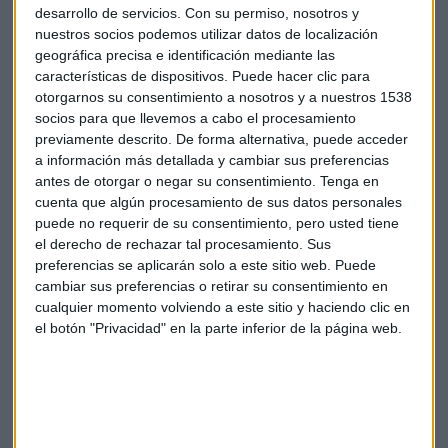
desarrollo de servicios.
Con su permiso, nosotros y
nuestros socios podemos utilizar datos de localización
geográfica precisa e identificación mediante las
características de dispositivos. Puede hacer clic para
otorgarnos su consentimiento a nosotros y a nuestros 1538
socios para que llevemos a cabo el procesamiento
Susana Felpeto
, analista de atlCapital, nos ofrece además
previamente descrito. De forma alternativa, puede acceder
a información más detallada y cambiar sus preferencias
niveles de entrada en Amadeus:
antes de otorgar o negar su consentimiento.
Tenga en
cuenta que algún procesamiento de sus datos personales
puede no requerir de su consentimiento, pero usted tiene
el derecho de rechazar tal procesamiento. Sus
preferencias se aplicarán solo a este sitio web. Puede
cambiar sus preferencias o retirar su consentimiento en
cualquier momento volviendo a este sitio y haciendo clic en
el botón "Privacidad" en la parte inferior de la página web.
Suscríbete a nuestros boletines
Te enviaremos las noticias más importantes del día