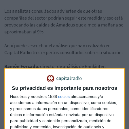
Los analistas consultados advierten de que otras
compañías del sector podrían seguir este medida y eso está
provocando las caídas de Amadeus que a media mañana se
aproximaban al 9%.
Aquí puedes escuchar el análisis que han realizado en
Capital Radio tres expertos consultados sobre su situación:
Ramón Forcada
, director de análisis de Bankinter:
Su privacidad es importante para nosotros
Nosotros y nuestros 1538
socios
almacenamos y/o
accedemos a información en un dispositivo, como cookies,
y procesamos datos personales, como identificadores
únicos e información estándar enviada por un dispositivo
Alejando Varela
, gestor de Renta 4 Banco:
para publicidad y contenido personalizado, medición de
publicidad y contenido, investigación de audiencia y