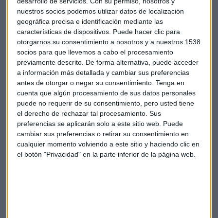
desarrollo de servicios.
Con su permiso, nosotros y
nuestros socios podemos utilizar datos de localización
Las primas de riesgo de otros países también repuntan a
geográfica precisa e identificación mediante las
primera esta hora, hasta 99,5 puntos básicos en el caso de
características de dispositivos. Puede hacer clic para
otorgarnos su consentimiento a nosotros y a nuestros 1538
Italia, y hasta 138 la de Portugal. La de Grecia se eleva, al
socios para que llevemos a cabo el procesamiento
comienzo de la sesión, a 923 puntos básicos, desde los 901
previamente descrito. De forma alternativa, puede acceder
con los que cerró el viernes.
a información más detallada y cambiar sus preferencias
antes de otorgar o negar su consentimiento.
Tenga en
Bolsa
cuenta que algún procesamiento de sus datos personales
puede no requerir de su consentimiento, pero usted tiene
el derecho de rechazar tal procesamiento. Sus
preferencias se aplicarán solo a este sitio web. Puede
cambiar sus preferencias o retirar su consentimiento en
cualquier momento volviendo a este sitio y haciendo clic en
el botón "Privacidad" en la parte inferior de la página web.
Suscríbete a nuestros boletines
Te enviaremos las noticias más importantes del día