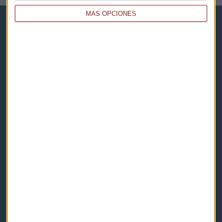
MÁS OPCIONES
Capital Radio
Noticias
Eventos
Consultorios
Programas y podcasts
Contacto & Legal
Contacto