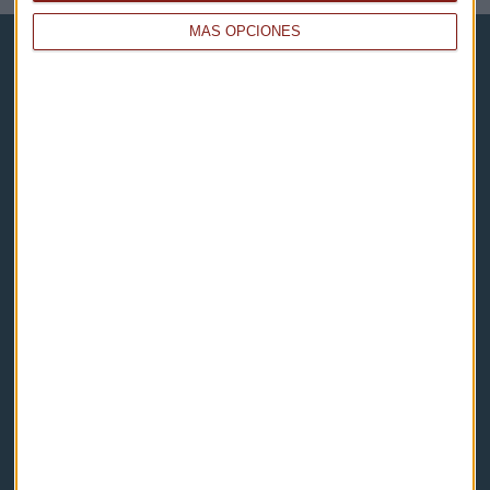
MÁS OPCIONES
Capital Radio
Noticias
Eventos
Consultorios
Programas y podcasts
Contacto & Legal
Contacto