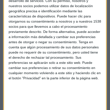
desarrollo de servicios.
Con su permiso, nosotros y
nuestros socios podemos utilizar datos de localización
En lo que llevamos de 2015, el Banco Central de China ha
geográfica precisa e identificación mediante las
bajado en tres ocasiones los tipos de interés para
características de dispositivos. Puede hacer clic para
otorgarnos su consentimiento a nosotros y a nuestros 1538
contrarrestar el menor vigor económico del país.
socios para que llevemos a cabo el procesamiento
previamente descrito. De forma alternativa, puede acceder
(FOTOGRAFÍA: Jonathan Kos-Read, www.flickr.com)
a información más detallada y cambiar sus preferencias
antes de otorgar o negar su consentimiento.
Tenga en
Lunes negro
Bolsa china
cuenta que algún procesamiento de sus datos personales
puede no requerir de su consentimiento, pero usted tiene
el derecho de rechazar tal procesamiento. Sus
preferencias se aplicarán solo a este sitio web. Puede
cambiar sus preferencias o retirar su consentimiento en
cualquier momento volviendo a este sitio y haciendo clic en
el botón "Privacidad" en la parte inferior de la página web.
Suscríbete a nuestros boletines
Te enviaremos las noticias más importantes del día