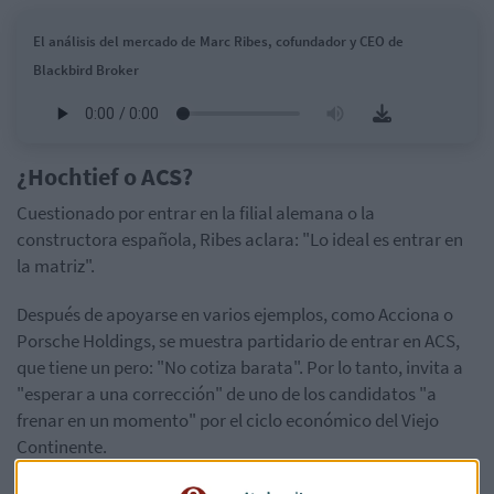
El análisis del mercado de Marc Ribes, cofundador y CEO de
Blackbird Broker
¿Hochtief o ACS?
Cuestionado por entrar en la filial alemana o la
constructora española, Ribes aclara: "Lo ideal es entrar en
la matriz".
Después de apoyarse en varios ejemplos, como Acciona o
Porsche Holdings, se muestra partidario de entrar en ACS,
que tiene un pero: "No cotiza barata". Por lo tanto, invita a
"esperar a una corrección" de uno de los candidatos "a
frenar en un momento" por el ciclo económico del Viejo
Continente.