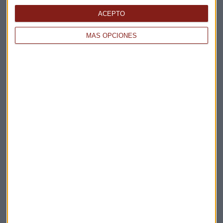
ACEPTO
MÁS OPCIONES
Elige los boletines a los que suscribirte
*
Apertura
La Magia de la Publicidad
Claves ESG
Acepto la
política de privacidad
. *
¡Suscribirme!