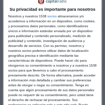
La respuesta de Marc Ribes en Mercado Abierto:
Su privacidad es importante para nosotros
¿Mejor invertir en ACS o su filial Hochtief?
Nosotros y nuestros 1538
socios
almacenamos y/o
accedemos a información en un dispositivo, como cookies,
y procesamos datos personales, como identificadores
únicos e información estándar enviada por un dispositivo
Escucha
el Consultorio de Bolsa de Marc Ribes en
para publicidad y contenido personalizado, medición de
publicidad y contenido, investigación de audiencia y
Mercado Abierto
, con Rocío Arviza:
desarrollo de servicios.
Con su permiso, nosotros y
nuestros socios podemos utilizar datos de localización
geográfica precisa e identificación mediante las
Consultorio | Marc Ribes: Creo que el mercado está preparado para
características de dispositivos. Puede hacer clic para
rebotar.
otorgarnos su consentimiento a nosotros y a nuestros 1538
Marc Ribes, cofundador y CEO de Blackbird Broker, analiza las acciones
socios para que llevemos a cabo el procesamiento
de Fluidra, Sacyr, ACS, Enel o Thales y da su favorito del Ibex
previamente descrito. De forma alternativa, puede acceder
a información más detallada y cambiar sus preferencias
antes de otorgar o negar su consentimiento.
Tenga en
cuenta que algún procesamiento de sus datos personales
puede no requerir de su consentimiento, pero usted tiene
el derecho de rechazar tal procesamiento. Sus
preferencias se aplicarán solo a este sitio web. Puede