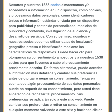
Nosotros y nuestros 1538
socios
almacenamos y/o
accedemos a información en un dispositivo, como cookies,
y procesamos datos personales, como identificadores
únicos e información estándar enviada por un dispositivo
para publicidad y contenido personalizado, medición de
publicidad y contenido, investigación de audiencia y
Esta síntesis refleja la dualidad que caracteriza el primer
desarrollo de servicios.
Con su permiso, nosotros y
trimestre del año, donde los resultados empresariales están
nuestros socios podemos utilizar datos de localización
mostrando un comportamiento excepcional. Según el
geográfica precisa e identificación mediante las
análisis de Pérez, el BPA (Beneficio Por Acción) de los
características de dispositivos. Puede hacer clic para
resultados está creciendo y superando prácticamente los
otorgarnos su consentimiento a nosotros y a nuestros 1538
del año 2021, alcanzando aproximadamente un 27% de
socios para que llevemos a cabo el procesamiento
previamente descrito. De forma alternativa, puede acceder
crecimiento a doble dígito en Europa.
a información más detallada y cambiar sus preferencias
antes de otorgar o negar su consentimiento.
Tenga en
Los datos superan ampliamente las expectativas iniciales.
cuenta que algún procesamiento de sus datos personales
Mientras se esperaba un crecimiento del 6%
puede no requerir de su consentimiento, pero usted tiene
aproximadamente, los resultados reales se sitúan entre el
el derecho de rechazar tal procesamiento. Sus
13% y el 15%, evidenciando la fortaleza de los sectores que
preferencias se aplicarán solo a este sitio web. Puede
están liderando esta recuperación.
cambiar sus preferencias o retirar su consentimiento en
cualquier momento volviendo a este sitio y haciendo clic en