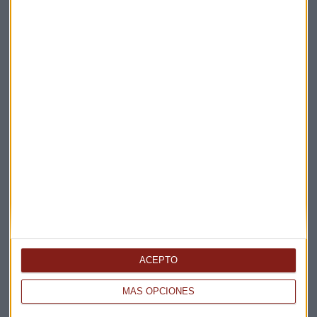
Suscríbete a nuestros boletines
Te enviaremos las noticias más importantes del día
ACEPTO
MÁS OPCIONES