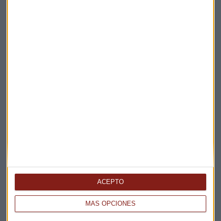
Elige los boletines a los que suscribirte
*
Apertura
La Magia de la Publicidad
Claves ESG
ACEPTO
Acepto la
política de privacidad
. *
MÁS OPCIONES