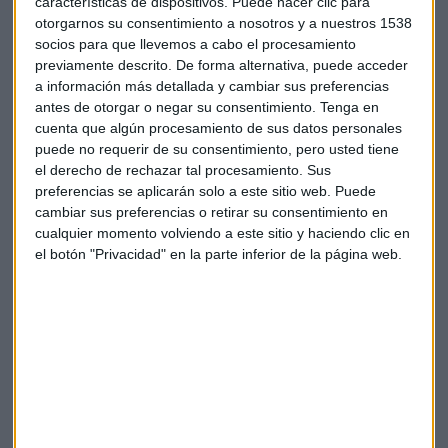
características de dispositivos. Puede hacer clic para
otorgarnos su consentimiento a nosotros y a nuestros 1538
socios para que llevemos a cabo el procesamiento
previamente descrito. De forma alternativa, puede acceder
a información más detallada y cambiar sus preferencias
antes de otorgar o negar su consentimiento.
Tenga en
cuenta que algún procesamiento de sus datos personales
puede no requerir de su consentimiento, pero usted tiene
el derecho de rechazar tal procesamiento. Sus
preferencias se aplicarán solo a este sitio web. Puede
cambiar sus preferencias o retirar su consentimiento en
cualquier momento volviendo a este sitio y haciendo clic en
el botón "Privacidad" en la parte inferior de la página web.
Fuente: Bloomberg
El
Brexit
va a traer consecuencias para Ryanair, la mayor
compañía aérea europea por número de pasajeros. Sus
acciones han subido un 9% desde el Brexit pero retroceden
un 2,5% en 2016. La propia compañía reconoce que su
actividad en Reino Unido se verá afectada al desviar