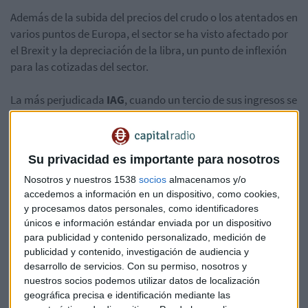
Además de la subida del precios del crudo o los atentados en
varios puntos de Europa, el sector se ha visto afectado por
el Brexit y la depreciación de la libra, un punto de inflexión
para las cotizadas del sector.
La más perjudicada
IAG
, cuando un tercio de sus ingresos se
contabilizan en libras. Sus acciones han caído un 6% desde
el referéndum sobre el Brexit el 23 de junio de 2016 y un 20%
en el año 2016. La compañía cotiza estos impactos junto
Su privacidad es importante para nosotros
con las continuas huelgas de los tripulantes de cabina. Por
Nosotros y nuestros 1538
socios
almacenamos y/o
tanto, cautela y volatilidad en bolsa con IAG según Renta 4.
accedemos a información en un dispositivo, como cookies,
y procesamos datos personales, como identificadores
únicos e información estándar enviada por un dispositivo
para publicidad y contenido personalizado, medición de
publicidad y contenido, investigación de audiencia y
desarrollo de servicios.
Con su permiso, nosotros y
nuestros socios podemos utilizar datos de localización
geográfica precisa e identificación mediante las