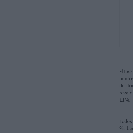
El Ibe
puntos
del do
revalo
11%.
Todos 
%; Ibe