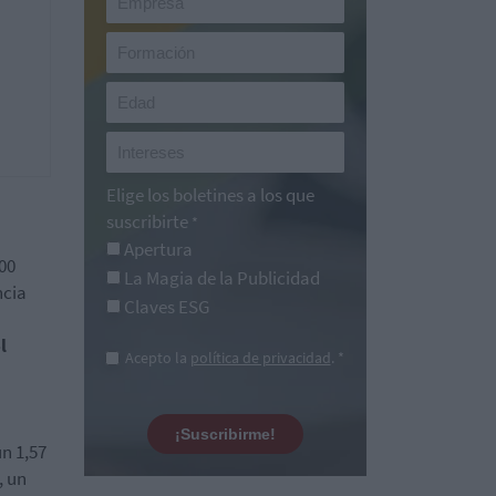
Elige los boletines a los que
suscribirte
*
Apertura
300
La Magia de la Publicidad
ncia
Claves ESG
l
Acepto la
política de privacidad
. *
¡Suscribirme!
n 1,57
, un