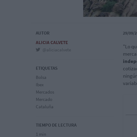
AUTOR
29/09/2
ALICIA CALVETE
"Lo qu
@aliciacalvete
merca
indep
ETIQUETAS
cotiza
ningún
Bolsa
variabl
Ibex
Mercados
Mercado
Cataluña
TIEMPO DE LECTURA
1 min