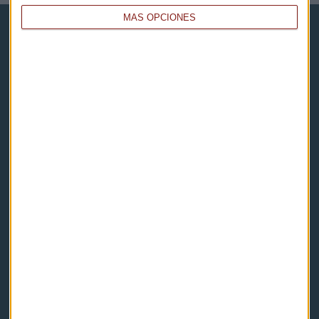
MÁS OPCIONES
Capital Radio
Noticias
Eventos
Consultorios
Programas y podcasts
Contacto & Legal
Contacto