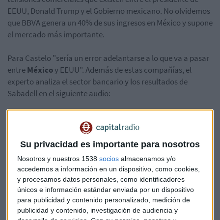
EEUU, Donald Trump y el Gobierno mexicano. No olvidemos
que BBVA genera un 40% de sus ingresos en México y supone
el mercado más importante.
Para Castelo "sería un error adelantarse a lo que va a pasar
entre
México
y EEUU". Además de estas compañías, el
experto analiza el sector bancario y los resultados de
Sabadell en el siguiente audio:
Su privacidad es importante para nosotros
Nosotros y nuestros 1538
socios
almacenamos y/o
accedemos a información en un dispositivo, como cookies,
y procesamos datos personales, como identificadores
únicos e información estándar enviada por un dispositivo
para publicidad y contenido personalizado, medición de
publicidad y contenido, investigación de audiencia y