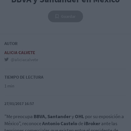
Guardar
AUTOR
ALICIA CALVETE
@aliciacalvete
TIEMPO DE LECTURA
1 min
27/01/2017 16:57
"Me preocupa
BBVA, Santander
y
OHL
por su exposición a
México", reconoce
Antonio Castelo
de
iBroker
ante las
tensiones comerciales que existen entre el presidente de