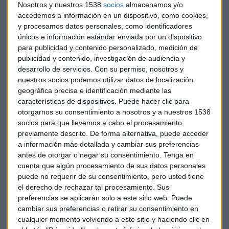
La estatal China Comunications ha bajado casi un 10% y
Nosotros y nuestros 1538
socios
almacenamos y/o
China power Construction ha retrocedido casi un 5%.
accedemos a información en un dispositivo, como cookies,
y procesamos datos personales, como identificadores
únicos e información estándar enviada por un dispositivo
Australia también ha cerrado en negativo. Y si ayer era Rio
para publicidad y contenido personalizado, medición de
Tinto, hoy es BHP Billiton. Ha recortado su pronóstico de
publicidad y contenido, investigación de audiencia y
producción de hierro en 10 millones de toneladas hasta las
desarrollo de servicios.
Con su permiso, nosotros y
237 millones. Se ha visto afectada por el incendio en la mina
nuestros socios podemos utilizar datos de localización
de su filial en Brasil, Samarco.
geográfica precisa e identificación mediante las
características de dispositivos. Puede hacer clic para
Y varios países asiáticos como
Singapur
, están de primeros
otorgarnos su consentimiento a nosotros y a nuestros 1538
socios para que llevemos a cabo el procesamiento
de la clase en un informe global de Adecco que resalta la
previamente descrito. De forma alternativa, puede acceder
capacidad de los países para competir en talento. Ocupan
a información más detallada y cambiar sus preferencias
los tres primeros lugares: Suiza, Singapur y Luxemburgo.
antes de otorgar o negar su consentimiento.
Tenga en
Son capaces de enviar su talento a otros países para
cuenta que algún procesamiento de sus datos personales
aprender idiomas y nuevas habilidades y además están
puede no requerir de su consentimiento, pero usted tiene
dispuestos a atraer trabajadores cualificados de los
el derecho de rechazar tal procesamiento. Sus
extranjeros. Otros “imanes de talentos” que están
preferencias se aplicarán solo a este sitio web. Puede
cambiar sus preferencias o retirar su consentimiento en
surgiendo ahora, según la compañía, son Indonesia, Chile y
cualquier momento volviendo a este sitio y haciendo clic en
Corea del Sur. China puede ser el siguiente según Adecco si