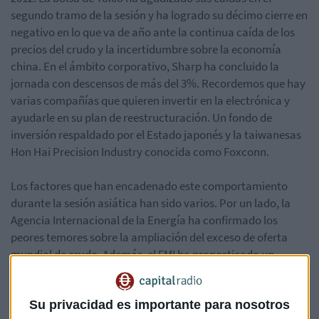
segundo tramo de la sesión y ha logrado su décimo cierre en
negativo en lo que va de año ante la continua caída de los
precios del crudo y la incertidumbre sobre la economía
china. En el ámbito corporativo, Sharp ha concluido la
jornada con descensos de más del 3%. Recordemos que hay
varias compañías que quieren invertir en la electrónica y
ayudarle en su plan de reestructuración. Un fondo de
inversión respaldado por el Estado japonés y la taiwanesas
Hon Hai Precision Industry conocida como Foxconn.
Los factores que han encadenado este comportamiento
durante la sesión asiática han sido varios. Por un lado, la
Agencia Internacional de la Energía ha confirmado los
peores temores sobre la ampliación del exceso de oferta
mundial de crudo. Además, el FMI ha pronosticado un
crecimiento más lento para los países emergentes,
especialmente en China. Los mercados aquí también se han
movido en terreno negativo, el CSI 300 ha caído casi un 2%.
Su privacidad es importante para nosotros