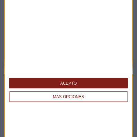
Acepto la
política de privacidad
. *
¡Suscribirme!
EN DIRECTO
@CAPITALRADIOB
ACEPTO
MÁS OPCIONES
NOTICIAS RELACIONADAS