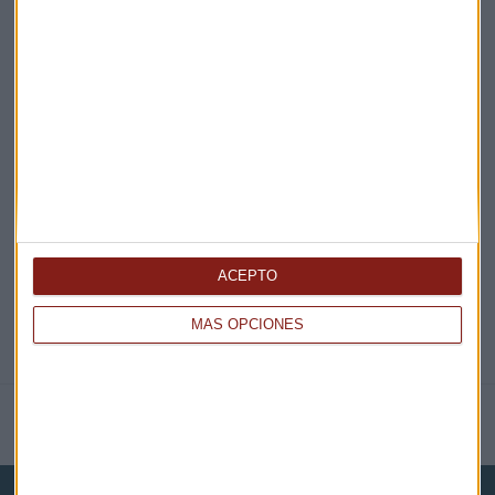
¡Suscribirme!
EN DIRECTO
@CAPITALRADIOB
ACEPTO
MÁS OPCIONES
NOTICIAS RELACIONADAS