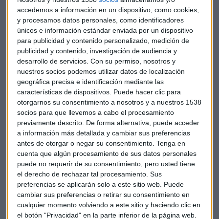
de dólares en el cuarto trimestre. Su beneficio ha caído un
accedemos a información en un dispositivo, como cookies,
y procesamos datos personales, como identificadores
80% respecto al mismo período del año anterior.
únicos e información estándar enviada por un dispositivo
para publicidad y contenido personalizado, medición de
Jornada de volatilidad en los precios del crudo en la que el
publicidad y contenido, investigación de audiencia y
sector energético se mantiene mixto. Santos ha perdido un
desarrollo de servicios.
Con su permiso, nosotros y
día más en Australia, hoy lo ha hecho un 3%.
nuestros socios podemos utilizar datos de localización
geográfica precisa e identificación mediante las
Miramos de cerca de las acería.
Tata Steel
, el mayor
características de dispositivos. Puede hacer clic para
otorgarnos su consentimiento a nosotros y a nuestros 1538
productor de acero de la India se deja un 1%. Ha registrado
socios para que llevemos a cabo el procesamiento
315 millones de dólares en pérdidas hasta el mes de
previamente descrito. De forma alternativa, puede acceder
diciembre. El motivo ha sido la caída de sus operaciones en
a información más detallada y cambiar sus preferencias
el Viejo Continente.
antes de otorgar o negar su consentimiento.
Tenga en
cuenta que algún procesamiento de sus datos personales
Precisamente por este motivo hoy el Gobierno chino ha
puede no requerir de su consentimiento, pero usted tiene
anunciado oficialmente que recortará la producción de
el derecho de rechazar tal procesamiento. Sus
preferencias se aplicarán solo a este sitio web. Puede
acero durante los próximos cinco años: Baoshan Iron Steel
cambiar sus preferencias o retirar su consentimiento en
gana más de un 1%.
cualquier momento volviendo a este sitio y haciendo clic en
el botón "Privacidad" en la parte inferior de la página web.