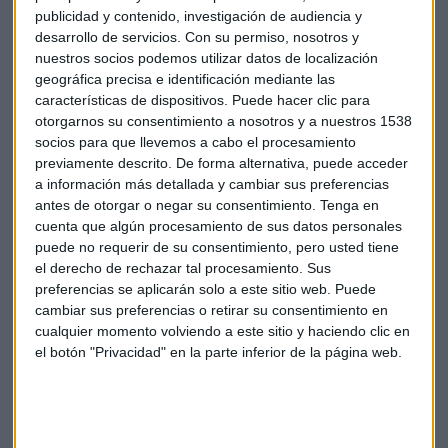
China para ampliar su huella de tecnología nuclear en el
publicidad y contenido, investigación de audiencia y
extranjero. La compañía tiene planes para construir más
desarrollo de servicios.
Con su permiso, nosotros y
reactores en Argentina y Pakistán. Por cierto que, el Banco
nuestros socios podemos utilizar datos de localización
geográfica precisa e identificación mediante las
Central de Singapur ha ordenado que el fondo estatal BSI
características de dispositivos. Puede hacer clic para
Bank, cierre sus operaciones en la isla, después de abrir una
otorgarnos su consentimiento a nosotros y a nuestros 1538
investigación por posible lavado de dinero.
socios para que llevemos a cabo el procesamiento
previamente descrito. De forma alternativa, puede acceder
A falta de datos macro de interés, los inversores asiáticos
a información más detallada y cambiar sus preferencias
siguieron la estela de Wall Street y cerraron con descensos.
antes de otorgar o negar su consentimiento.
Tenga en
cuenta que algún procesamiento de sus datos personales
puede no requerir de su consentimiento, pero usted tiene
el derecho de rechazar tal procesamiento. Sus
preferencias se aplicarán solo a este sitio web. Puede
Mercados asiáticos
Asia
Divisas
cambiar sus preferencias o retirar su consentimiento en
cualquier momento volviendo a este sitio y haciendo clic en
el botón "Privacidad" en la parte inferior de la página web.