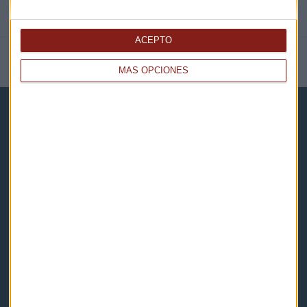
ACEPTO
NOTICIAS RELACIONADAS
MÁS OPCIONES
Capital Radio
Noticias
Eventos
Consultorios
Programas y podcasts