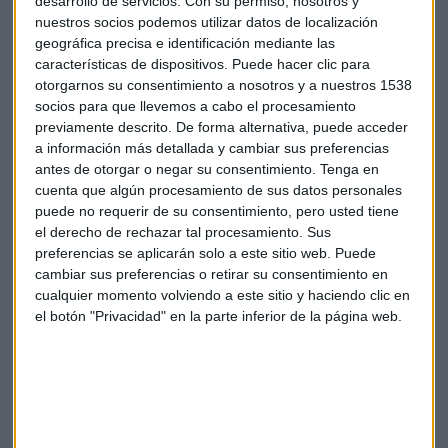
desarrollo de servicios.
Con su permiso, nosotros y
defenderse de UBER en China, con fondos procedentes de
nuestros socios podemos utilizar datos de localización
nuevos inversores. La guerra de precios ya es un hecho en
geográfica precisa e identificación mediante las
Pekín, los pekineses prefieren estos servicios a los “sucios y
características de dispositivos. Puede hacer clic para
otorgarnos su consentimiento a nosotros y a nuestros 1538
mal cuidados taxis de la ciudad”, aseguran. Y esta empresa
socios para que llevemos a cabo el procesamiento
con el apoyo económico de Alibaba anunció a principios de
previamente descrito. De forma alternativa, puede acceder
este mes que su intención es regalar mil millones de yuanes
a información más detallada y cambiar sus preferencias
en paseos a viajeros para competir con Uber y Yidao
antes de otorgar o negar su consentimiento.
Tenga en
Yongche. Y es que Didi Kuadi domina este mercado con el
cuenta que algún procesamiento de sus datos personales
78% de las reservas de paseo mientras Uber tiene un 11%.
puede no requerir de su consentimiento, pero usted tiene
el derecho de rechazar tal procesamiento. Sus
preferencias se aplicarán solo a este sitio web. Puede
cambiar sus preferencias o retirar su consentimiento en
cualquier momento volviendo a este sitio y haciendo clic en
el botón "Privacidad" en la parte inferior de la página web.
Suscríbete a nuestros boletines
Te enviaremos las noticias más importantes del día