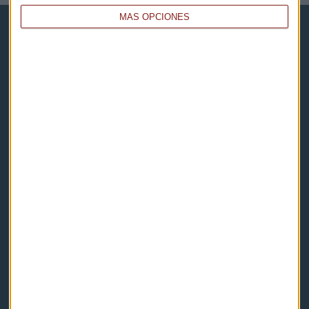
MÁS OPCIONES
Capital Radio
Noticias
Eventos
Consultorios
Programas y podcasts
Contacto & Legal
Contacto