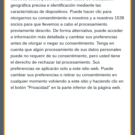
menor ritmo de crecimiento en dos años.
geográfica precisa e identificación mediante las
características de dispositivos. Puede hacer clic para
Por otra parte, la entidad decidió mantener congelados los
otorgarnos su consentimiento a nosotros y a nuestros 1538
tipos de interés interbancario en el mínimo histórico del 1,75
socios para que llevemos a cabo el procesamiento
por ciento, después del recorte de un cuarto de punto
previamente descrito. De forma alternativa, puede acceder
acometido el pasado marzo para estimular el crecimiento.
a información más detallada y cambiar sus preferencias
antes de otorgar o negar su consentimiento.
Tenga en
cuenta que algún procesamiento de sus datos personales
puede no requerir de su consentimiento, pero usted tiene
el derecho de rechazar tal procesamiento. Sus
preferencias se aplicarán solo a este sitio web. Puede
cambiar sus preferencias o retirar su consentimiento en
Suscríbete a nuestros boletines
cualquier momento volviendo a este sitio y haciendo clic en
Te enviaremos las noticias más importantes del día
el botón "Privacidad" en la parte inferior de la página web.