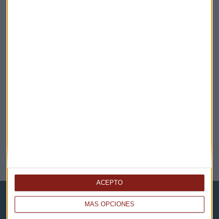
EN DIRECTO
@CAPITALRADIOB
NOTICIAS RELACIONADAS
ACEPTO
MÁS OPCIONES