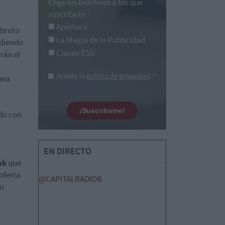
Elige los boletines a los que
suscribirte
*
Apertura
 bruto
La Magia de la Publicidad
ediendo
Claves ESG
rán el
Acepto la
política de privacidad
. *
nea
¡Suscribirme!
ido con
EN DIRECTO
nk
que
oferta
@CAPITALRADIOB
on