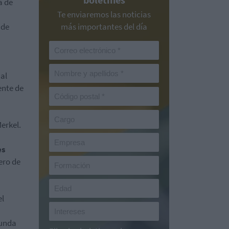
a de
Te enviaremos las noticias
 de
más importantes del día
al
ente de
erkel.
es
ero de
el
gunda