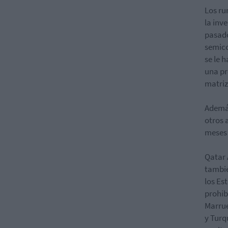
Los ru
la inv
pasado
semico
se le 
una pr
matriz
Ademá
otros 
meses 
Qatar 
tambié
los Es
prohib
Marrue
y Turq