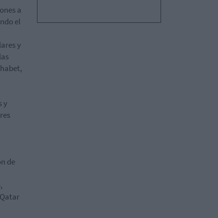
ones a
ndo el
lares y
las
phabet,
s y
tres
ón de
,
 Qatar