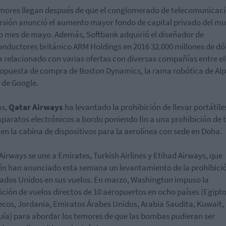
mores llegan después de que el conglomerado de telecomunicaci
ersión anunció el aumento mayor fondo de capital privado del mu
 mes de mayo. Además, Softbank adquirió el diseñador de
nductores británico ARM Holdings en 2016 32.000 millones de dó
ha relacionado con varias ofertas con diversas compañías entre el
opuesta de compra de Boston Dynamics, la rama robótica de Al
 de Google.
s,
Qatar Airways
ha levantado la prohibición de llevar portátile
aparatos electrónicos a bordo poniendo fin a una prohibición de 
en la cabina de dispositivos para la aerolínea con sede en Doha.
Airways se une a Emirates, Turkish Airlines y Etihad Airways, que
n han anunciado esta semana un levantamiento de la prohibici
tados Unidos en sus vuelos. En marzo, Washington impuso la
ición de vuelos directos de 10 aeropuertos en ocho países (Egipto
cos, Jordania, Emiratos Árabes Unidos, Arabia Saudita, Kuwait,
uía) para abordar los temores de que las bombas pudieran ser