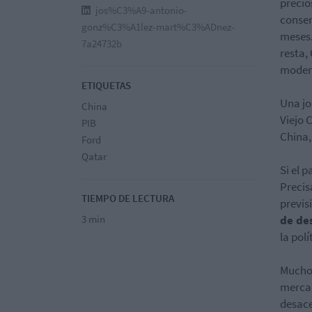
precio
jos%C3%A9-antonio-
consen
gonz%C3%A1lez-mart%C3%ADnez-
meses.
7a24732b
resta,
modera
ETIQUETAS
Una jo
China
Viejo 
PIB
China,
Ford
Qatar
Si el 
Precis
TIEMPO DE LECTURA
previs
3 min
de
de
la pol
Muchos
mercad
desace