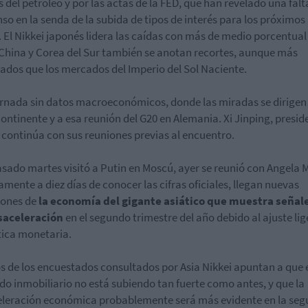
s del petróleo y por las actas de la FED, que han revelado una falt
so en la senda de la subida de tipos de interés para los próximos
 El Nikkei japonés lidera las caídas con más de medio porcentual
 China y Corea del Sur también se anotan recortes, aunque más
dos que los mercados del Imperio del Sol Naciente.
rnada sin datos macroeconómicos, donde las miradas se dirigen 
Continente y a esa reunión del G20 en Alemania. Xi Jinping, presid
 continúa con sus reuniones previas al encuentro.
pasado martes visitó a Putin en Moscú, ayer se reunió con Angela M
amente a diez días de conocer las cifras oficiales, llegan nuevas
iones de
la economía del gigante asiático que muestra señal
saceleración
en el segundo trimestre del año debido al ajuste lig
ítica monetaria.
 de los encuestados consultados por Asia Nikkei apuntan a que 
o inmobiliario no está subiendo tan fuerte como antes, y que la
leración económica probablemente será más evidente en la se