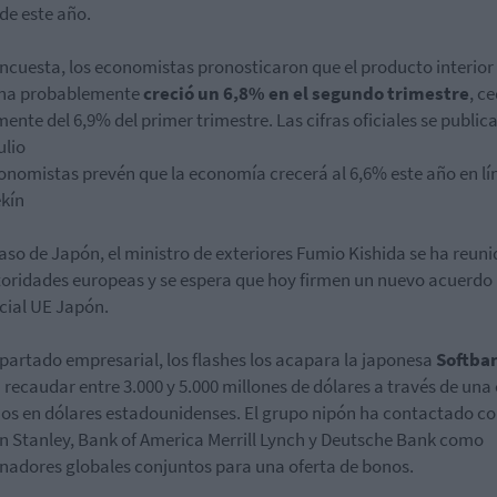
de este año.
encuesta, los economistas pronosticaron que el producto interior
ina probablemente
creció un 6,8% en el segundo trimestre
, c
mente del 6,9% del primer trimestre. Las cifras oficiales se publica
ulio
onomistas prevén que la economía crecerá al 6,6% este año en lí
kín
caso de Japón, el ministro de exteriores Fumio Kishida se ha reun
toridades europeas y se espera que hoy firmen un nuevo acuerdo
ial UE Japón.
apartado empresarial, los flashes los acapara la japonesa
Softba
 recaudar entre 3.000 y 5.000 millones de dólares a través de una 
os en dólares estadounidenses. El grupo nipón ha contactado c
 Stanley, Bank of America Merrill Lynch y Deutsche Bank como
nadores globales conjuntos para una oferta de bonos.