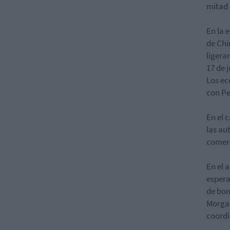
mitad 
En la 
de Ch
ligera
17 de j
Los ec
con Pe
En el 
las au
comerc
En el 
espera
de bon
Morgan
coordi