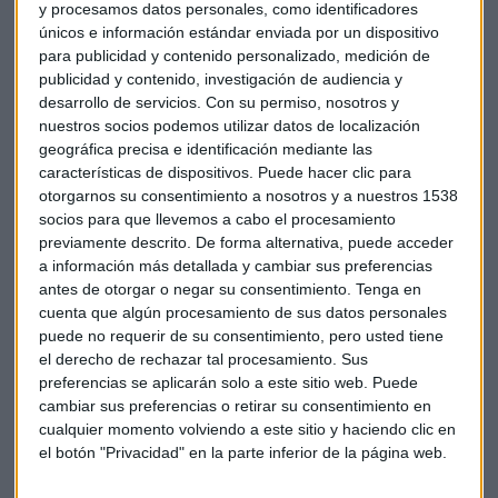
Alemania será inicialmente el cuarto mayor accionista y el
y procesamos datos personales, como identificadores
únicos e información estándar enviada por un dispositivo
primero no asiático, con un 4,48 % de los títulos al dar 4.842
para publicidad y contenido personalizado, medición de
millones de dólares. Entre los miembros no asiáticos,
publicidad y contenido, investigación de audiencia y
Francia será el segundo inversor con 3.376 millones de
desarrollo de servicios.
Con su permiso, nosotros y
dólares y un 3,38 % de las acciones y Brasil el tercero, con
nuestros socios podemos utilizar datos de localización
3.181 millones de dólares y un 3,18 % de las acciones.
geográfica precisa e identificación mediante las
características de dispositivos. Puede hacer clic para
España invertirá 1.762 millones de dólares y contará con
otorgarnos su consentimiento a nosotros y a nuestros 1538
socios para que llevemos a cabo el procesamiento
una participación de un 1,76 %, lo que lo sitúa como el sexto
previamente descrito. De forma alternativa, puede acceder
mayor accionista no asiático.
a información más detallada y cambiar sus preferencias
antes de otorgar o negar su consentimiento.
Tenga en
Los 37 países asiáticos aportan el 75 % del capital y se
cuenta que algún procesamiento de sus datos personales
quedan con tres cuartas partes de las participaciones,
puede no requerir de su consentimiento, pero usted tiene
mientras que los 20 no asiáticos invertirán el 25 % restante
el derecho de rechazar tal procesamiento. Sus
con una cuarta parte de las acciones. Los miembros
preferencias se aplicarán solo a este sitio web. Puede
cambiar sus preferencias o retirar su consentimiento en
fundadores que firmaron hoy el estatuto del BAII deberán
cualquier momento volviendo a este sitio y haciendo clic en
ahora ratificar el documento de acuerdo con su legislación
el botón "Privacidad" en la parte inferior de la página web.
doméstica, mientras que los que no lo suscribieron este
lunes tendrán de plazo para hacerlo hasta final de año.