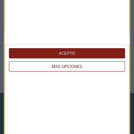
EN DIRECTO
@CAPITALRADIOB
ACEPTO
MÁS OPCIONES
NOTICIAS RELACIONADAS
Capital Radio