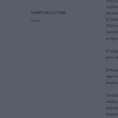
Hoy sí
sesión
TIEMPO DE LECTURA
alcanz
El Gob
3 min
2012 s
minist
progra
El seg
pero d
El Kos
apertu
hasta 
Tambié
visitar
mandat
import