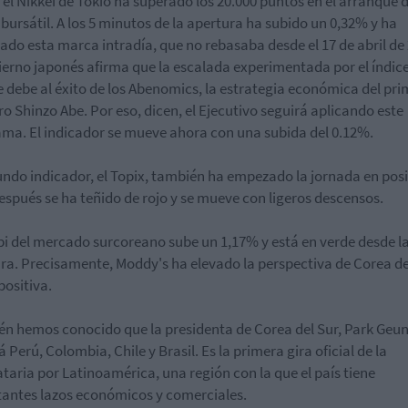
, el Nikkei de Tokio ha superado los 20.000 puntos en el arranque d
 bursátil. A los 5 minutos de la apertura ha subido un 0,32% y ha
ado esta marca intradía, que no rebasaba desde el 17 de abril de
ierno japonés afirma que la escalada experimentada por el índic
e debe al éxito de los Abenomics, la estrategia económica del pri
ro Shinzo Abe. Por eso, dicen, el Ejecutivo seguirá aplicando este
ma. El indicador se mueve ahora con una subida del 0.12%.
undo indicador, el Topix, también ha empezado la jornada en posi
espués se ha teñido de rojo y se mueve con ligeros descensos.
pi del mercado surcoreano sube un 1,17% y está en verde desde l
ra. Precisamente, Moddy's ha elevado la perspectiva de Corea de
positiva.
n hemos conocido que la presidenta de Corea del Sur, Park Geun
á Perú, Colombia, Chile y Brasil. Es la primera gira oficial de la
aria por Latinoamérica, una región con la que el país tiene
antes lazos económicos y comerciales.