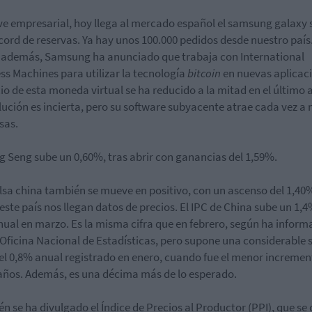
ve empresarial, hoy llega al mercado español el samsung galaxy 
cord de reservas. Ya hay unos 100.000 pedidos desde nuestro país
 además, Samsung ha anunciado que trabaja con International
ss Machines para utilizar la tecnología
bitcoin
en nuevas aplicac
cio de esta moneda virtual se ha reducido a la mitad en el último 
lución es incierta, pero su software subyacente atrae cada vez a
sas.
g Seng sube un 0,60%, tras abrir con ganancias del 1,59%.
olsa china también se mueve en positivo, con un ascenso del 1,40
este país nos llegan datos de precios. El IPC de China sube un 1
nual en marzo. Es la misma cifra que en febrero, según ha infor
 Oficina Nacional de Estadísticas, pero supone una considerable 
el 0,8% anual registrado en enero, cuando fue el menor incremen
años. Además, es una décima más de lo esperado.
n se ha divulgado el Índice de Precios al Productor (PPI), que se 