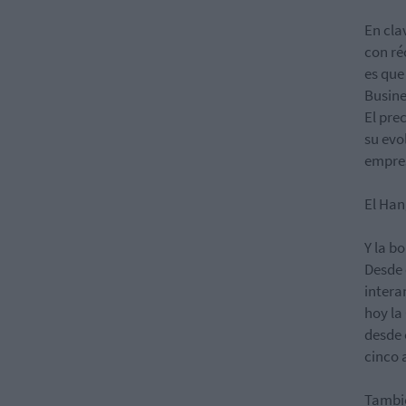
En cla
con ré
es que
Busine
El pre
su evo
empre
El Han
Y la b
Desde 
intera
hoy la
desde 
cinco 
Tambié