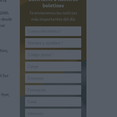
e la
boletines
 2000.
Te enviaremos las noticias
e desde
más importantes del día
mer
tivo,
a
l Sur
-hye;