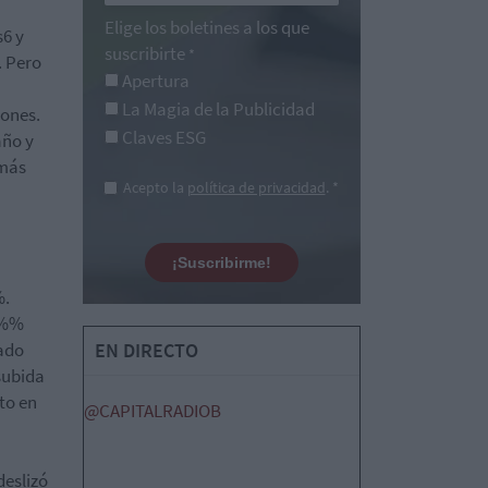
Elige los boletines a los que
s6 y
suscribirte
*
. Pero
Apertura
La Magia de la Publicidad
iones.
Claves ESG
año y
 más
Acepto la
política de privacidad
. *
¡Suscribirme!
%.
,4%%
mado
EN DIRECTO
subida
to en
@CAPITALRADIOB
deslizó