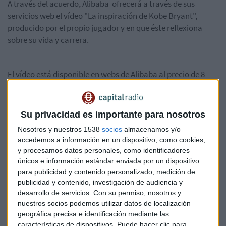
A través del acuerdo, Alibaba ofrecerá a través de sus
servicios web el vídeo "La inspiración de Kobe Bryant",
producido por el propio jugador y en que éste reflexiona
sobre su vida y carrera.
El vídeo está disponible en webs de Alibaba al precio de 8
yuanes (algo más de un dólar estadounidense) y podría ser
el primero de una serie, ya que la división audiovisual de la
firma china, Alibaba Pictures, anunció también la creación
Su privacidad es importante para nosotros
de futuros productos relacionados con Bryant que también
Nosotros y nuestros 1538
socios
almacenamos y/o
serán distribuidos desde sus plataformas.
accedemos a información en un dispositivo, como cookies,
y procesamos datos personales, como identificadores
No es la primera vez que la compañía china, que el pasado
únicos e información estándar enviada por un dispositivo
año protagonizó en Wall Street la mayor salida a bolsa de la
para publicidad y contenido personalizado, medición de
historia, une sus fuerzas con grandes del deporte planetario,
publicidad y contenido, investigación de audiencia y
desarrollo de servicios.
Con su permiso, nosotros y
ya que hace pocos días anunció un acuerdo similar con el
nuestros socios podemos utilizar datos de localización
Real Madrid para que el equipo español abra una tienda
geográfica precisa e identificación mediante las
online en China.
características de dispositivos. Puede hacer clic para