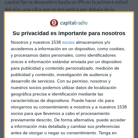
capital fijo se desaceleró hasta un 9% en la primera mitad
del año, una cifra que se encuentra por debajo de lo
esperado y en su menor nivel desde marzo del año 2000.
También han batido previsiones las
ventas al por menor
Su privacidad es importante para nosotros
del país
, que suben un 10,2% y la
producción industrial
Nosotros y nuestros 1538
socios
almacenamos y/o
un 6,2% en junio.
accedemos a información en un dispositivo, como cookies,
y procesamos datos personales, como identificadores
Por su parte,
Shanghai
se encuentra en un máximo de
únicos e información estándar enviada por un dispositivo
3 meses y en
Hong Kong
las empresas chinas experimentan
para publicidad y contenido personalizado, medición de
publicidad y contenido, investigación de audiencia y
su mayor ganancia semanal en 4 meses con subidas de
desarrollo de servicios.
Con su permiso, nosotros y
0.14% hasta los
21.590
puntos.
nuestros socios podemos utilizar datos de localización
geográfica precisa e identificación mediante las
En Japón, el
Topix
vive su
mejor semana
con unos niveles
características de dispositivos. Puede hacer clic para
que no registraba desde el año 2009. Hoy, con una subida
otorgarnos su consentimiento a nosotros y a nuestros 1538
del
0,2 % a los
1.313
puntos. También ascensos en el índice
socios para que llevemos a cabo el procesamiento
Nikkei
de
un 0.7% a los
16.502
puntos.
previamente descrito. De forma alternativa, puede acceder
a información más detallada y cambiar sus preferencias
antes de otorgar o negar su consentimiento.
Tenga en
En la bolsa de Tokio ha debutado hoy el
servicio de