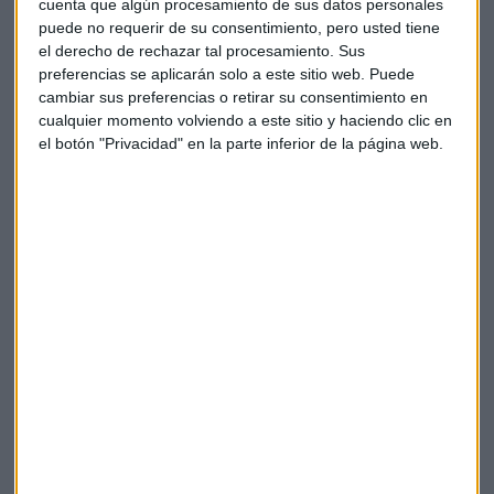
cuenta que algún procesamiento de sus datos personales
mensajería Line
, que se dispara un
50%
después de
puede no requerir de su consentimiento, pero usted tiene
estrenarse ayer en Nueva York con subidas de más de un
el derecho de rechazar tal procesamiento. Sus
26%. Por su parte, la compañía textil Fast Retailing avanza
preferencias se aplicarán solo a este sitio web. Puede
un 18%, la mayor subida desde el año 1998.
cambiar sus preferencias o retirar su consentimiento en
cualquier momento volviendo a este sitio y haciendo clic en
el botón "Privacidad" en la parte inferior de la página web.
Y ojo porque
Nintendo
, que ya alcanza su
máximo de 6
años
por la fiebre generada por su Pokemon Go, ahora
planea relanzar su clásica consola NES líder en 1985 en
Estados Unidos. Pretende revivir a los clásicos como Super
Mario Bros o The Legend of Zelda.
Y la bolsa de
Singapur
, que hoy sube un 0,5 %, ha sufrido
una
interrupción en su actividad
por un fallo técnico. Se
trata de la cuarta mayor interrupción en dos años por esta
causa.
Todos los
datos de Asia
, incluido el PIB, analizados por el
economista
Rafael Galán
. Puedes escuchar el fragmento
aquí: