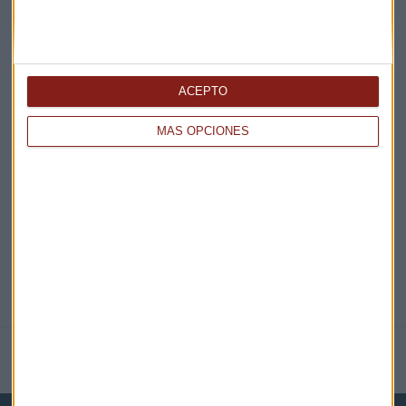
¡Suscribirme!
ACEPTO
EN DIRECTO
MÁS OPCIONES
@CAPITALRADIOB
NOTICIAS RELACIONADAS