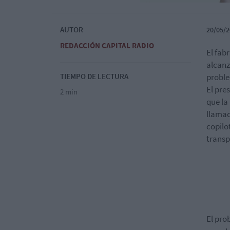
AUTOR
20/05/2
REDACCIÓN CAPITAL RADIO
El fab
alcanz
TIEMPO DE LECTURA
proble
El pre
2 min
que la
llamad
copilo
transp
El pro