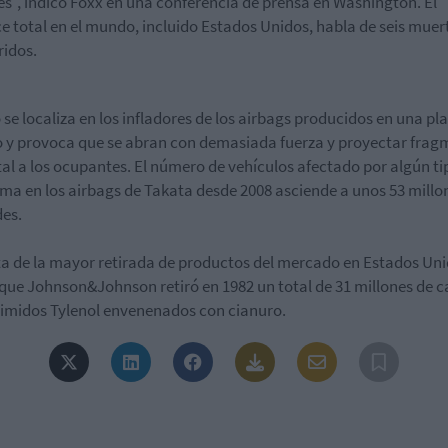
s", indicó Foxx en una conferencia de prensa en Washington. El
e total en el mundo, incluido Estados Unidos, habla de seis muer
ridos.
lo se localiza en los infladores de los airbags producidos en una pl
 y provoca que se abran con demasiada fuerza y proyectar frag
al a los ocupantes. El número de vehículos afectado por algún ti
ma en los airbags de Takata desde 2008 asciende a unos 53 millo
es.
ta de la mayor retirada de productos del mercado en Estados Un
que Johnson&Johnson retiró en 1982 un total de 31 millones de c
midos Tylenol envenenados con cianuro.