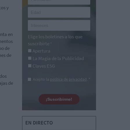
tos y
anta en
Elige los boletines a los que
mentos
suscribirte
*
po de
Apertura
nes de
La Magia de la Publicidad
Claves ESG
idos
Acepto la
política de privacidad
. *
ajas de
¡Suscribirme!
EN DIRECTO