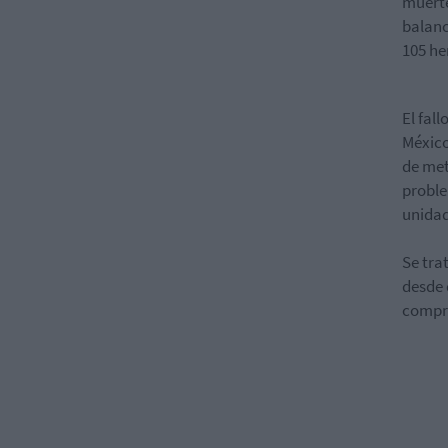
muerte
balanc
105 he
El fal
México
de met
proble
unidad
Se tra
desde 
compri