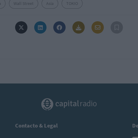
a
Wall Street
Asia
TOKIO
Contacto & Legal
De