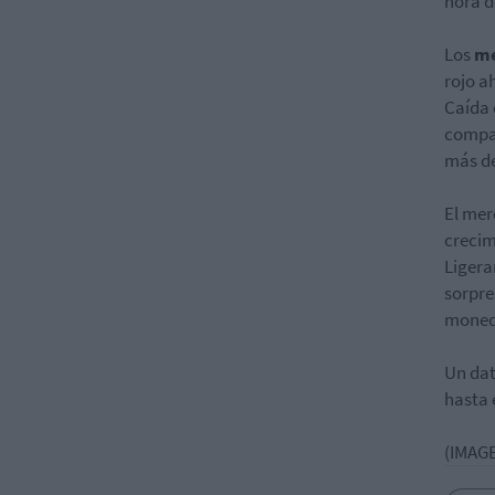
hora d
Los
me
rojo a
Caída 
compañ
más d
El me
crecim
Ligera
sorpre
mone
Un dat
hasta 
(IMAGE