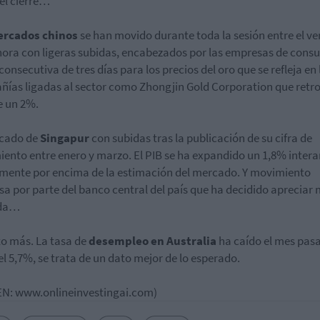
el cierre…
rcados chinos
se han movido durante toda la sesión entre el ver
hora con ligeras subidas, encabezados por las empresas de cons
consecutiva de tres días para los precios del oro que se refleja en 
ías ligadas al sector como Zhongjin Gold Corporation que retr
e un 2%.
rcado de
Singapur
con subidas tras la publicación de su cifra de
iento entre enero y marzo. El PIB se ha expandido un 1,8% intera
mente por encima de la estimación del mercado. Y movimiento
sa por parte del banco central del país que ha decidido apreciar
da…
o más. La tasa de
desempleo en Australia
ha caído el mes pas
el 5,7%, se trata de un dato mejor de lo esperado.
N: www.onlineinvestingai.com)