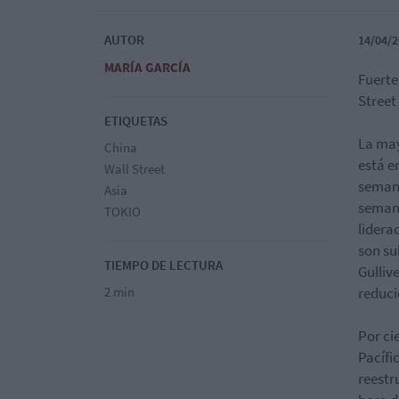
AUTOR
14/04/2
MARÍA GARCÍA
Fuerte
Street
ETIQUETAS
La may
China
está e
Wall Street
semana
Asia
semana
TOKIO
lidera
son su
TIEMPO DE LECTURA
Gulliv
2 min
reduci
Por ci
Pacífi
reestr