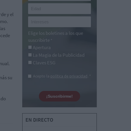
de y el
umo.
las
Elige los boletines a los que
ocede
suscribirte
*
Apertura
La Magia de la Publicidad
Claves ESG
nual.
Acepto la
política de privacidad
. *
 más su
¡Suscribirme!
ado
EN DIRECTO