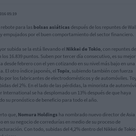
016 05:19
 rebote para las
bolsas asiáticas
después de los repuntes de Wal
 y empujados por el buen comportamiento del sector financiero.
or subida se la está llevando el
Nikkei de Tokio
, con repuntes d
n los 16.839 puntos. Suben por tercer día consecutivo, es su mejor
 desde febrero con el yen cotizando en su nivel más bajo en una
. El otro índice japonés, el
Topix
, subiendo también con fuerza
do por los fabricantes de electrodomésticos y de automóviles. To
bidas del 2%. En el lado de las pérdidas, la minorista de automóvi
er International se ha desplomado un 13% después de que haya
do su pronóstico de beneficio para todo el año.
erto que,
Nomura Holdings
ha nombrado nuevo director de Asia
co en su negocio de corredurías en medio de su proceso de
ucturación. Con todo, subidas del 4,2% dentro del Nikkei de Tokio