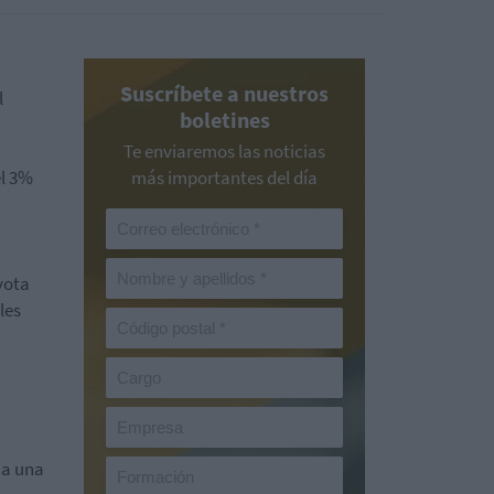
Suscríbete a nuestros
l
boletines
Te enviaremos las noticias
el 3%
más importantes del día
yota
les
 a una