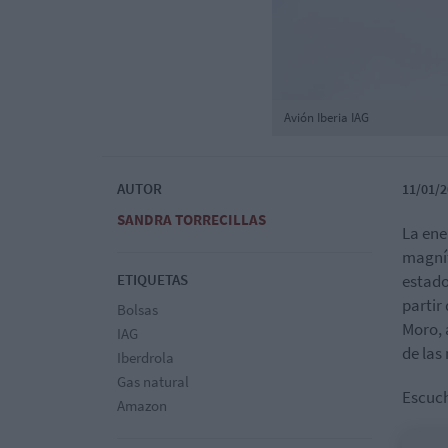
Avión Iberia IAG
AUTOR
11/01/2
SANDRA TORRECILLAS
La ene
magníf
ETIQUETAS
estado
partir
Bolsas
Moro, 
IAG
de las
Iberdrola
Gas natural
Escuch
Amazon