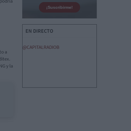
 podría
¡Suscribirme!
EN DIRECTO
@CAPITALRADIOB
to a
ditex.
NG y la