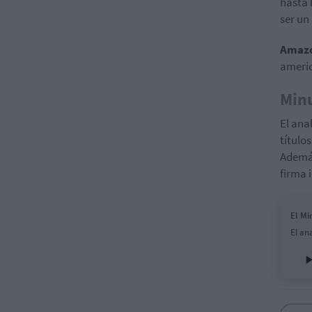
hasta 
ser un
Amaz
americ
Min
El ana
título
Además
firma 
El Mi
El an