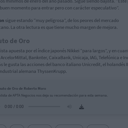
los mínimos de enero del año pasado. Sigue siendo bajista. “Este
 buen momento para entrar pero con carácter especulativo”.
on
sigue estando “muy peligrosa”, de los peores del mercado
ano. La otra lectura es que tiene mucho margen de mejora.
uto de Oro
lista apuesta por el índice japonés Nikkei “para largos”, y en cuan
s ArcelorMittal, Banknter, CaixaBank, Unicaja, IAG, Telefónica e In
 le gusta las acciones del banco italiano Unicredit, el holandés I
industrial alemana ThyssenKrupp.
nuto de Oro de Roberto Moro
alista de APTA Negocios nos deja su recomendación para esta semana.