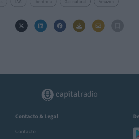
as
IAG
Iberdrola
Gas natural
Amazon
Contacto & Legal
De
Contacto