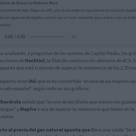
ltorio de Bolsa con Roberto Moro
el analista de Apta Negocios, IAG, una de las mejores opciones en el mercado españo
atural sigue siendo bajista y podría ser un buen momento para entrar, con carácte
ulativo.
a analizado, a preguntas de los oyentes de Capital Radio, los grá
 acciones de
Hochtief,
la filial de construcción alemana de ACS. 
apunta que está tratando de superar la resistencia de los 2,70 eu
aspecto ve en
IAG
que se ha convertido “en una de las mejores o
rcado español” según indican sus gráficos.
Iberdrola
señala que
“es uno de los títulos que menos me gusta
 largos“ y
Mapfre
trata de superar la resistencia que tienen en la
5 euros.
to al precio del gas natural apunta que l
leva una caída “brut