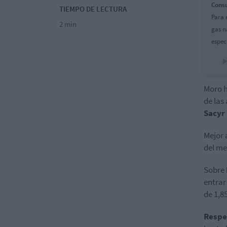
Consu
TIEMPO DE LECTURA
Para 
2 min
gas n
espec
Moro h
de las
Sacyr
Mejor 
del me
Sobre
entrar
de 1,8
Respec