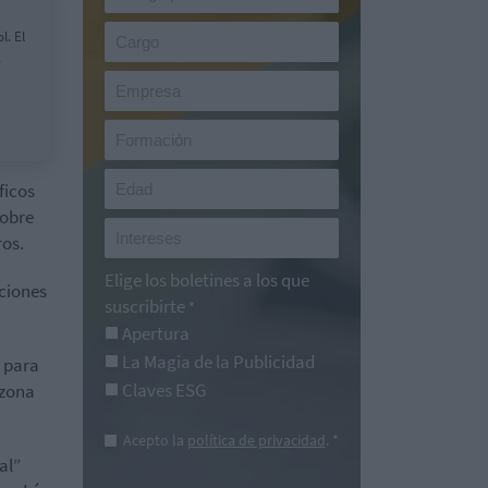
l. El
r
ficos
Sobre
ros.
Elige los boletines a los que
pciones
suscribirte
*
Apertura
La Magia de la Publicidad
n para
Claves ESG
 zona
Acepto la
política de privacidad
. *
al”