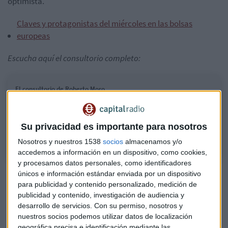
optimista.
Claves y protagonistas del miércoles en las bolsas
europeas
Escucha aquí el consultorio completo:
El consultorio de Roberto Moro
Roberto Moro, analista de Apta Negocios, responde a las preguntas de
los oyentes sobre diferentes valores del mercado. Al final nos deja una
recomendación en el "Minuto de Oro".
Su privacidad es importante para nosotros
Nosotros y nuestros 1538
socios
almacenamos y/o
accedemos a información en un dispositivo, como cookies,
y procesamos datos personales, como identificadores
únicos e información estándar enviada por un dispositivo
para publicidad y contenido personalizado, medición de
publicidad y contenido, investigación de audiencia y
desarrollo de servicios.
Con su permiso, nosotros y
nuestros socios podemos utilizar datos de localización
geográfica precisa e identificación mediante las