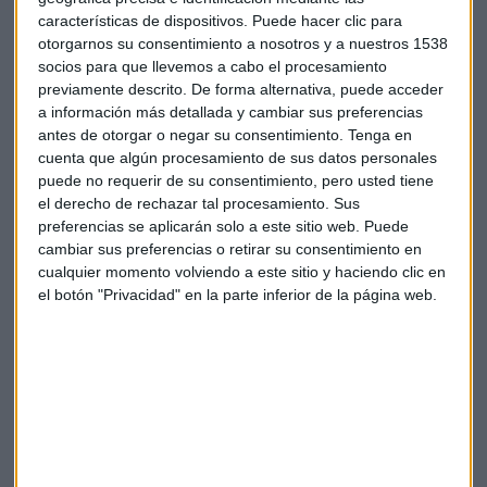
características de dispositivos. Puede hacer clic para
otorgarnos su consentimiento a nosotros y a nuestros 1538
socios para que llevemos a cabo el procesamiento
previamente descrito. De forma alternativa, puede acceder
a información más detallada y cambiar sus preferencias
antes de otorgar o negar su consentimiento.
Tenga en
cuenta que algún procesamiento de sus datos personales
puede no requerir de su consentimiento, pero usted tiene
el derecho de rechazar tal procesamiento. Sus
preferencias se aplicarán solo a este sitio web. Puede
¿Dónde entrar o salir?
cambiar sus preferencias o retirar su consentimiento en
El experto señala que
Ferrari
no da síntomas todavía para
cualquier momento volviendo a este sitio y haciendo clic en
el botón "Privacidad" en la parte inferior de la página web.
confiar en su evolución al alza. Sobre
Vidrala
, comenta que
se ha ido a mínimos de marzo de 2020 y desde ahí está
rebotando. “No me parece mal para tomar posiciones”.
Ence
viene rebotando desde 2 euros y podría ser interesante
para comprar por encima de los 3,10 euros.
La petrolera
Repsol
no acaba de despega a pesar del