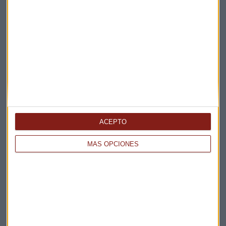
ACEPTO
MÁS OPCIONES
Elige los boletines a los que suscribirte
*
Apertura
La Magia de la Publicidad
Claves ESG
Acepto la
política de privacidad
. *