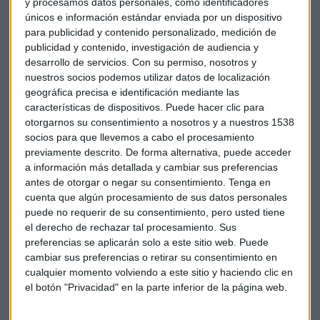
y procesamos datos personales, como identificadores
únicos e información estándar enviada por un dispositivo
para publicidad y contenido personalizado, medición de
publicidad y contenido, investigación de audiencia y
desarrollo de servicios.
Con su permiso, nosotros y
nuestros socios podemos utilizar datos de localización
geográfica precisa e identificación mediante las
características de dispositivos. Puede hacer clic para
El Minuto de Oro
otorgarnos su consentimiento a nosotros y a nuestros 1538
socios para que llevemos a cabo el procesamiento
En su Minuto de Oro, Roberto Moro recomienda el índice
previamente descrito. De forma alternativa, puede acceder
italiano
MIB y t
ambién sugiere el
bono europeo
como una
a información más detallada y cambiar sus preferencias
buena opción por coste de oportunidad. Señala que el nivel
antes de otorgar o negar su consentimiento.
Tenga en
actual es un soporte importante donde ya rebotó con fuerza
cuenta que algún procesamiento de sus datos personales
en octubre de 2023. El analista prefiere no recomendar
puede no requerir de su consentimiento, pero usted tiene
el derecho de rechazar tal procesamiento. Sus
valores específicos del
Ibex 35
en este momento, indica que
preferencias se aplicarán solo a este sitio web. Puede
el mercado está demasiado revuelto y considera prudente
cambiar sus preferencias o retirar su consentimiento en
esperar a conocer el dato de inflación de Estados Unidos.
cualquier momento volviendo a este sitio y haciendo clic en
el botón "Privacidad" en la parte inferior de la página web.
Escucha todos sus argumentos aquí: