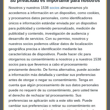
Su privacidad es importante para nosotros
son nada positivos. "La desaceleración de la balanza
Nosotros y nuestros 1538
socios
almacenamos y/o
comercial alemana se explica por la caída del comercio
accedemos a información en un dispositivo, como cookies,
internacional", apunta López. La guerra entre Estados
y procesamos datos personales, como identificadores
Unidos y China sigue impactanda y resonando en el resto
únicos e información estándar enviada por un dispositivo
del Planeta. "Si se resuelve esta situación, volveremos a un
para publicidad y contenido personalizado, medición de
publicidad y contenido, investigación de audiencia y
entorno de crecimiento otra vez", añade optimista.
desarrollo de servicios.
Con su permiso, nosotros y
nuestros socios podemos utilizar datos de localización
Con este escenario, que "manejan los bancos centrales",
geográfica precisa e identificación mediante las
hay muchas oportunidades en el mercado. Una de ellas es
características de dispositivos. Puede hacer clic para
Acciona, "está en una subida vertical imparable", apunta
otorgarnos su consentimiento a nosotros y a nuestros 1538
López. Ante esta situación, "hay que mantener la posición y
socios para que llevemos a cabo el procesamiento
darse por satisfecho con los beneficios que tengamos".
previamente descrito. De forma alternativa, puede acceder
a información más detallada y cambiar sus preferencias
En la cara B se encuentra Metrovacesa y la lenta
antes de otorgar o negar su consentimiento.
Tenga en
recuperación del mercado inmobiliario nuevo. "Cuando
cuenta que algún procesamiento de sus datos personales
puede no requerir de su consentimiento, pero usted tiene
salió a Bolsa lo hizo con un plan de negocio muy agresivo,
el derecho de rechazar tal procesamiento. Sus
ahora nos encontramos que la compraventa de vivienda
preferencias se aplicarán solo a este sitio web. Puede
nueva se recupera lentamente y se está viendo que ese plan
cambiar sus preferencias o retirar su consentimiento en
de negocio no es tan plausible", señala.