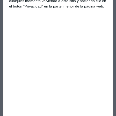
cualquier momento volviendo a este sitio y haciendo clic en
el botón "Privacidad" en la parte inferior de la página web.
Lunes con algo de ansiedad y muchas
expectativas en los mercados. Analiza
@nicolas_lopezm
https://t.co/l0DkNIil5b
— CAPITAL RADIO (@CAPITALRADIOB)
8 de abril de 2019
Arcelormittal
Metrovacesa
Ibex
Bankinter
Suscríbete a nuestros boletines