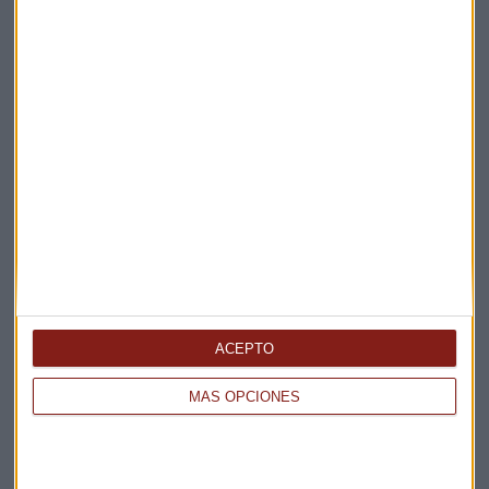
La Magia de la Publicidad
Claves ESG
Acepto la
política de privacidad
. *
¡Suscribirme!
EN DIRECTO
@CAPITALRADIOB
ACEPTO
MÁS OPCIONES