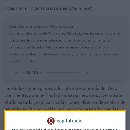
08/04/2019 10:33 (ACTUALIZADO 08/04/2019 10:37)
Consultorio de Bolsa con Nicolás López
El director de análisis de MG Valores, Nicolás López, ha respondido a las
cuestiones de los oyentes sobre acciones. Además ha comentado
valores como Repsol o Metrovacesa, además del euro-dólar o la
evolución del Ibex. En el \'minuto de oro\' ha recomendado la banca y
el sector industrial.
Las dudas siguen planeando sobre la economía del Viejo
Continente, aunque "las bolsas se pusieron muy pesimistas
el año pasado", explica Nicolás López, director de análisis de
MG Valores. "Es normal la recuperación este año y ver las
bolsas al alza", añade.
Sin embargo, los datos macroeconómicos de la jornada no