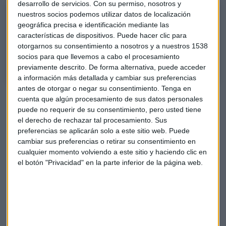
desarrollo de servicios.
Con su permiso, nosotros y
Consultorio | El nivel que "condenaría a seguir bajando" a BBVA
nuestros socios podemos utilizar datos de localización
Eduardo Bolinches, analista técnico de Invertia/El Español, repasa los
geográfica precisa e identificación mediante las
características de dispositivos. Puede hacer clic para
títulos de Airbus, BBVA, Elecnor, Eli Lilly, SOFI o Novo Nordisk, entre
otorgarnos su consentimiento a nosotros y a nuestros 1538
otros.
socios para que llevemos a cabo el procesamiento
previamente descrito. De forma alternativa, puede acceder
a información más detallada y cambiar sus preferencias
antes de otorgar o negar su consentimiento.
Tenga en
cuenta que algún procesamiento de sus datos personales
puede no requerir de su consentimiento, pero usted tiene
el derecho de rechazar tal procesamiento. Sus
preferencias se aplicarán solo a este sitio web. Puede
cambiar sus preferencias o retirar su consentimiento en
cualquier momento volviendo a este sitio y haciendo clic en
el botón "Privacidad" en la parte inferior de la página web.