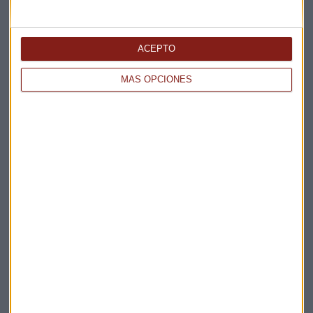
Elige los boletines a los que suscribirte
*
ACEPTO
Apertura
La Magia de la Publicidad
MÁS OPCIONES
Claves ESG
Acepto la
política de privacidad
. *
¡Suscribirme!
EN DIRECTO
@CAPITALRADIOB