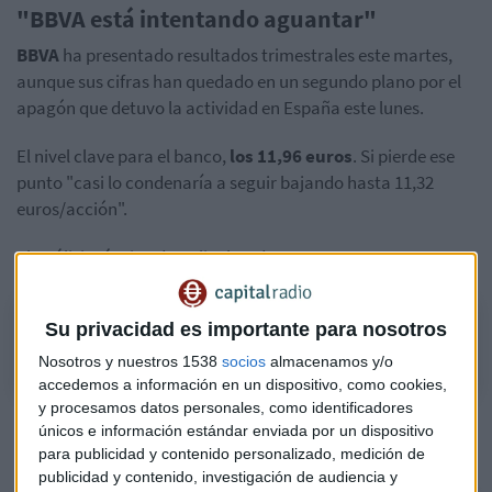
"BBVA está intentando aguantar"
BBVA
ha presentado resultados trimestrales este martes,
aunque sus cifras han quedado en un segundo plano por el
apagón que detuvo la actividad en España este lunes.
El nivel clave para el banco,
los 11,96 euros
. Si pierde ese
punto "casi lo condenaría a seguir bajando hasta 11,32
euros/acción".
El análisis técnico de Bolinches de BBVA:
El análisis técnico de Bolinches sobre BBVA
Su privacidad es importante para nosotros
Nosotros y nuestros 1538
socios
almacenamos y/o
accedemos a información en un dispositivo, como cookies,
y procesamos datos personales, como identificadores
Escucha
el Consultorio de Bolsa de Eduardo Bolinches
únicos e información estándar enviada por un dispositivo
en Mercado Abierto
, con Rocío Arviza:
para publicidad y contenido personalizado, medición de
publicidad y contenido, investigación de audiencia y