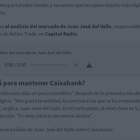
nte que Estados Unidos y no vemos que recupere mucho más rápi
ta.
ha
el análisis del mercado de Juan José del Valle
, responsable
is de Activo Trade, en
Capital Radio
:
álisis del mercado de Juan José del Valle.
á para mantener Caixabank?
nido unos días un poco moviditos" después de la presentación de
égico. "Nos gusta la entidad, los precios a los que se ha empezad
, explica Juan José del Valle. En el corto plazo, el nivel clave es 5,
acción. "Es muy clara la secuencia alcista".
a el análisis de Juan José del Valle sobre Caixabank: