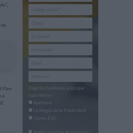
do",
 de
Elige los boletines a los que
l Plan
suscribirte
o a
*
Apertura
32
La Magia de la Publicidad
Claves ESG
Acepto la
política de privacidad
. *