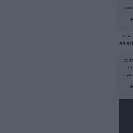
Caixa
Escuc
Abier
CONSU
Juan 
Endes