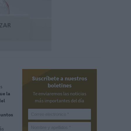
Suscríbete a nuestros
boletines
as
ue la
Te enviaremos las noticias
del
más importantes del día
puntos
ás