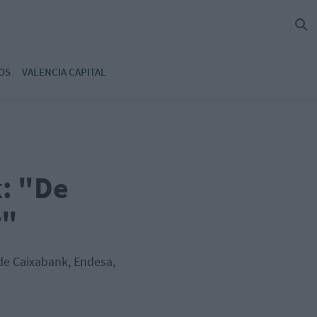
OS
VALENCIA CAPITAL
k: "De
r"
 de Caixabank, Endesa,