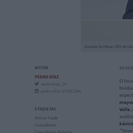
Gonzalo Gortázar, CEO de Ca
AUTOR
21/11/2
PEDRO DÍAZ
El foc
pedrodiaz_14
Nvidia
pedro-díaz-675813244
expect
mayor
ETIQUETAS
Valle
,
anális
Activo Trade
básic
Consultorio
"Tenem
Consultorio de bolsa