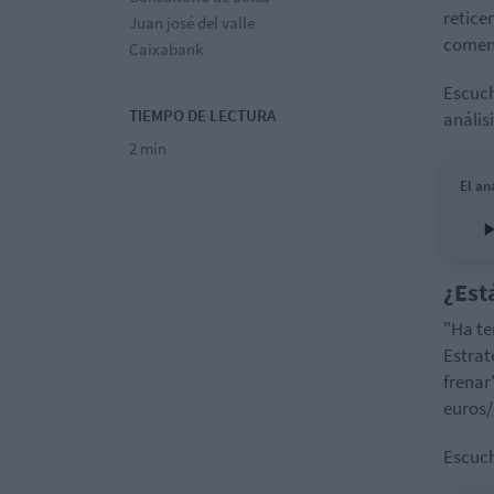
retice
Juan josé del valle
comen
Caixabank
Escuc
TIEMPO DE LECTURA
anális
2 min
El an
¿Est
"Ha te
Estrat
frenar"
euros/
Escuch