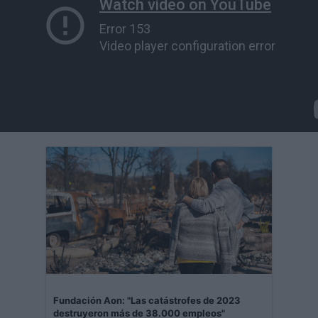
Fundación Aon: "Las catástrofes de 2023
destruyeron más de 38.000 empleos"