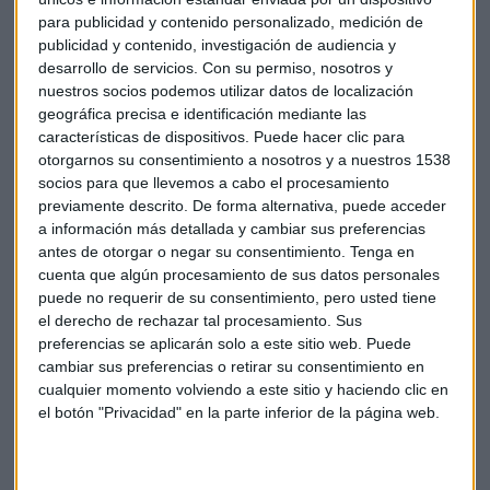
aunque dos de las operaciones mencionadas de forma
para publicidad y contenido personalizado, medición de
explícita fueron compras de emisiones corporativas de
publicidad y contenido, investigación de audiencia y
Weyerhaeuser y General Motors. También invirtió en un
desarrollo de servicios.
Con su permiso, nosotros y
fondo cotizado en bolsa que replica un índice de bonos de
nuestros socios podemos utilizar datos de localización
alto rendimiento.
geográfica precisa e identificación mediante las
características de dispositivos. Puede hacer clic para
El núcleo histórico de su fortuna continúa siendo el
sector
otorgarnos su consentimiento a nosotros y a nuestros 1538
socios para que llevemos a cabo el procesamiento
inmobiliario
. A través de The Trump Organization, el
previamente descrito. De forma alternativa, puede acceder
presidente conserva intereses en hoteles, resorts de lujo,
a información más detallada y cambiar sus preferencias
campos de golf y activos inmobiliarios repartidos entre
antes de otorgar o negar su consentimiento.
Tenga en
Estados Unidos, Escocia e Irlanda. Propiedades icónicas
cuenta que algún procesamiento de sus datos personales
como Trump Tower o Mar-a-Lago siguen siendo pilares
puede no requerir de su consentimiento, pero usted tiene
fundamentales de su patrimonio.
el derecho de rechazar tal procesamiento. Sus
preferencias se aplicarán solo a este sitio web. Puede
Sin embargo, el verdadero cambio de los últimos años no
cambiar sus preferencias o retirar su consentimiento en
está en el ladrillo, sino en la expansión hacia sectores con
cualquier momento volviendo a este sitio y haciendo clic en
el botón "Privacidad" en la parte inferior de la página web.
enorme sensibilidad regulatoria y política.
¿Tiene Trump información privilegiada