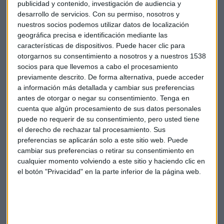
publicidad y contenido, investigación de audiencia y
desarrollo de servicios.
Con su permiso, nosotros y
nuestros socios podemos utilizar datos de localización
geográfica precisa e identificación mediante las
características de dispositivos. Puede hacer clic para
otorgarnos su consentimiento a nosotros y a nuestros 1538
socios para que llevemos a cabo el procesamiento
previamente descrito. De forma alternativa, puede acceder
Reino Unido
todavía tiene la
tasa general de IPC en el
a información más detallada y cambiar sus preferencias
7,9%
, la más alta de las grandes economías mundiales. Uno
antes de otorgar o negar su consentimiento.
Tenga en
de los motivos podría ser el impacto negativo del
Brexit
en
cuenta que algún procesamiento de sus datos personales
los precios. La tasa subyacente se encuentra en el 6,9%.
puede no requerir de su consentimiento, pero usted tiene
el derecho de rechazar tal procesamiento. Sus
Los expertos recomiendan vigilar el mercado laboral
preferencias se aplicarán solo a este sitio web. Puede
cambiar sus preferencias o retirar su consentimiento en
británico, la evolución de los salarios y la inflación en el
cualquier momento volviendo a este sitio y haciendo clic en
sector servicios.
el botón "Privacidad" en la parte inferior de la página web.
Las sucesivas subidas de tipos por parte del Banco de
Inglaterra han llevado el coste de las hipotecas a máximos
desde 2008.