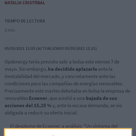
NATALIA CRISTÓBAL
TIEMPO DE LECTURA
2 min
05/05/2021 11:05 (ACTUALIZADO 05/05/2021 11:21)
Opdenergy tenía previsto salir a bolsa este viernes 7 de
mayo. Sin embargo,
ha decidido aplazarlo
ante la
inestabilidad del mercado, y concretamente ante las
condiciones para las compañías de energías renovables.
Precisamente este martes debutaba en bolsa la empresa de
renovables
Ecoener
, que asistió a una
bajada de sus
acciones del 15,25 %
y, ante la escasa demanda, se vio
obligada a reducir su oferta inicial.
El desplome de Ecoener, a análisis: "Un síntoma del
atracón" y una "sobrestimación de apetito"