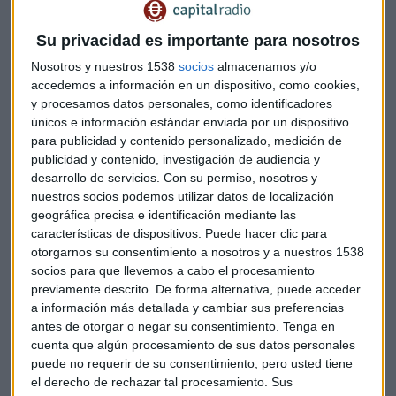
La idea prevista de
Opdenergy
era empezar a cotizar el
Su privacidad es importante para nosotros
viernes a un precio de entre
4,26 y 5,2 euros por acción
, lo
Nosotros y nuestros 1538
socios
almacenamos y/o
que se traduciría en una capitalización bursátil entre
826 y
accedemos a información en un dispositivo, como cookies,
926 millones
de euros.
y procesamos datos personales, como identificadores
únicos e información estándar enviada por un dispositivo
Objetivos de su salida a bolsa
para publicidad y contenido personalizado, medición de
publicidad y contenido, investigación de audiencia y
Con su salida a bolsa, la empresa del sector energética
desarrollo de servicios.
Con su permiso, nosotros y
esperaba obtener unos
fondos brutos de
nuestros socios podemos utilizar datos de localización
aproximadamente 375 millones
de euros mediante la
geográfica precisa e identificación mediante las
colocación de acciones de nueva emisión. Asimismo, tenía
características de dispositivos. Puede hacer clic para
como objetivo también acelerar su plan de negocio y
otorgarnos su consentimiento a nosotros y a nuestros 1538
convertirse en un agente a gran escala
en Europa y
socios para que llevemos a cabo el procesamiento
previamente descrito. De forma alternativa, puede acceder
América.
a información más detallada y cambiar sus preferencias
antes de otorgar o negar su consentimiento.
Tenga en
Por otro lado, Opdenergy quería tener un papel activo en la
cuenta que algún procesamiento de sus datos personales
transición hacia la inversión sostenible, es decir,
inversión
puede no requerir de su consentimiento, pero usted tiene
medioambiental, social y de gobierno corporativo
, y
el derecho de rechazar tal procesamiento. Sus
uno de sus propósitos es precisamente seguir desarrollando