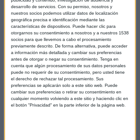
desarrollo de servicios.
Con su permiso, nosotros y
nuestros socios podemos utilizar datos de localización
geográfica precisa e identificación mediante las
características de dispositivos. Puede hacer clic para
otorgarnos su consentimiento a nosotros y a nuestros 1538
socios para que llevemos a cabo el procesamiento
previamente descrito. De forma alternativa, puede acceder
a información más detallada y cambiar sus preferencias
antes de otorgar o negar su consentimiento.
Tenga en
CMC Markets
Donald trump
CFDs
cuenta que algún procesamiento de sus datos personales
puede no requerir de su consentimiento, pero usted tiene
Sara carbonell
el derecho de rechazar tal procesamiento. Sus
preferencias se aplicarán solo a este sitio web. Puede
cambiar sus preferencias o retirar su consentimiento en
cualquier momento volviendo a este sitio y haciendo clic en
el botón "Privacidad" en la parte inferior de la página web.
Suscríbete a nuestros boletines
Te enviaremos las noticias más importantes del día