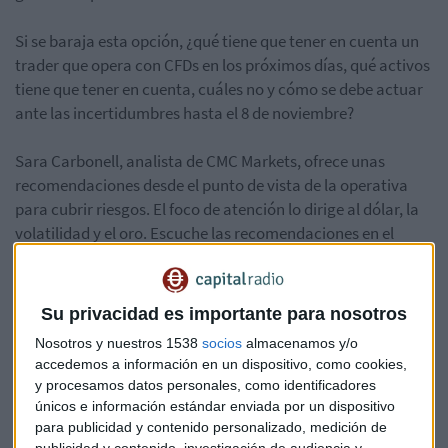
Si se baraja esta opción, ¿qué tiene que tener en cuenta un
trader que opera con CFDs en los próximos días, qué activos
tiene que tener en cuenta, cuáles no y cómo se debe actuar
ante las incertidumbres hasta el 8 de noviembre?
Sara Carbonell, analista de CMC Markets, ofrece unas
recomendaciones desde el punto de vista de la operativa
para cubrir riesgos. El foco de atención lo dirige al dólar, la
volatilidad y el oro. Escuche las recomendaciones en el
siguiente enlace.
Su privacidad es importante para nosotros
Nosotros y nuestros 1538
socios
almacenamos y/o
accedemos a información en un dispositivo, como cookies,
y procesamos datos personales, como identificadores
únicos e información estándar enviada por un dispositivo
para publicidad y contenido personalizado, medición de
publicidad y contenido, investigación de audiencia y