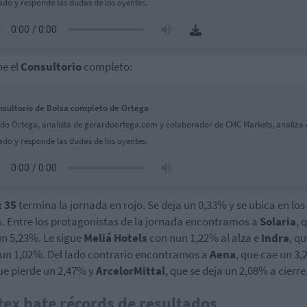
do y responde las dudas de los oyentes.
e el
Consultorio
completo:
nsultorio de Bolsa completo de Ortega
do Ortega, analista de gerardoortega.com y colaborador de CMC Markets, analiza 
do y responde las dudas de los oyentes.
x 35
termina la jornada en rojo. Se deja un 0,33% y se ubica en los
. Entre los protagonistas de la jornada encontramos a
Solaria
, 
n 5,23%. Le sigue
Meliá Hotels
con nun 1,22% al alza e
Indra
, qu
un 1,02%. Del lado contrario encontramos a
Aena
, que cae un 3,
que pierde un 2,47% y
ArcelorMittal
, que se deja un 2,08% a cierre
tex bate récords de resultados