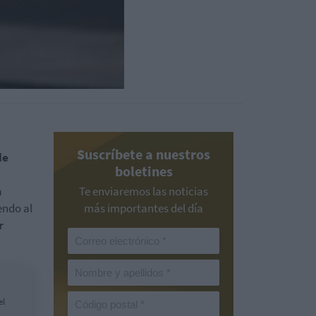
Suscríbete a nuestros
de
boletines
a
Te enviaremos las noticias
endo al
más importantes del día
r
el