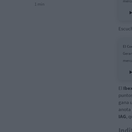
merca
1 min
Escuch
El Co
Gerar
merca
El
Ibe
puntos
gana u
anota 
IAG
, 
Indi