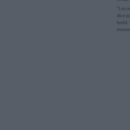
"Los r
dice q
textil
momen