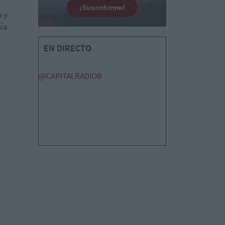
¡Suscribirme!
a y
ñía
EN DIRECTO
@CAPITALRADIOB