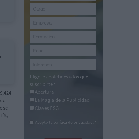
el
Elige los boletines a los que
suscribirte
*
Apertura
 9,424
La Magia de la Publicidad
que
e se
Claves ESG
21%,
.
Acepto la
política de privacidad
. *